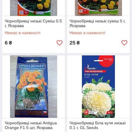
Чорнобривці низькі Суміш 0.5
Чорнобривці низькі суміш 5 г,
г, Яскрава
Яскрава
Немає в наявності
Немає в наявності
6
25
₴
₴
Чорнобривці низькі Antigua
Чорнобривці Біла куля низькі
Orange F1 5 шт, Яскрава
0.1 г, GL Seeds