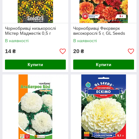
Чорнобривці низькорослі
Чорнобривці Феєрверк
Містер Маджестік 0,5 г
високорослі 5 г, GL Seeds
В наявності
В наявності
14
20
₴
₴
Купити
Купити