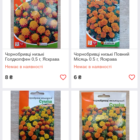
Чорнобривці низькі
Чорнобривці низькі Повний
Голдкопфен 0,5 г, Яскрава
Місяць 0.5 г, Яскрава
Немає в наявності
Немає в наявності
8
6
₴
₴