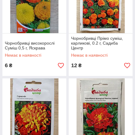
Чорнобривці Прімо суміш,
Чорнобривці високорослі
карликові, 0.2 г, Садиба
Суміш 0,5 г, Яскрава
Центр
Немає в наявності
Немає в наявності
6
12
₴
₴