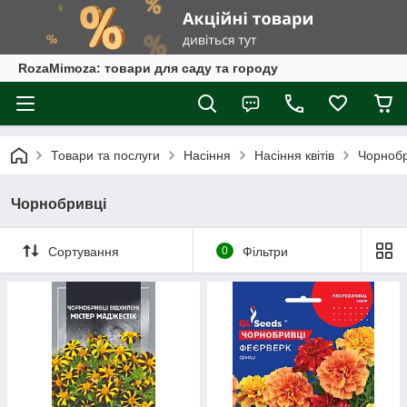
RozaMimoza: товари для саду та городу
Товари та послуги
Насіння
Насіння квітів
Чорнобр
Чорнобривці
Сортування
0
Фільтри