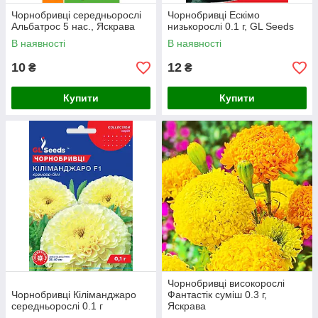
Чорнобривці середньорослі
Чорнобривці Ескімо
Альбатрос 5 нас., Яскрава
низькорослі 0.1 г, GL Seeds
В наявності
В наявності
10
12
₴
₴
Купити
Купити
Чорнобривці високорослі
Чорнобривці Кіліманджаро
Фантастік суміш 0.3 г,
середньорослі 0.1 г
Яскрава