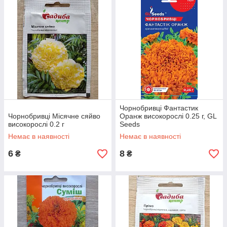
Чорнобривці Фантастик
Чорнобривці Мiсячне сяйво
Оранж високорослі 0.25 г, GL
високорослі 0.2 г
Seeds
Немає в наявності
Немає в наявності
6
8
₴
₴