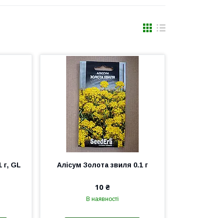
1 г, GL
Алісум Золота звиля 0.1 г
10 ₴
В наявності