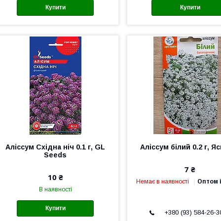
Купити
Купити
Аліссум Східна ніч 0.1 г, GL
Аліссум білий 0.2 г, Я
Seeds
7 ₴
10 ₴
Немає в наявності
Оптом і
В наявності
Купити
+380 (93) 584-26-3