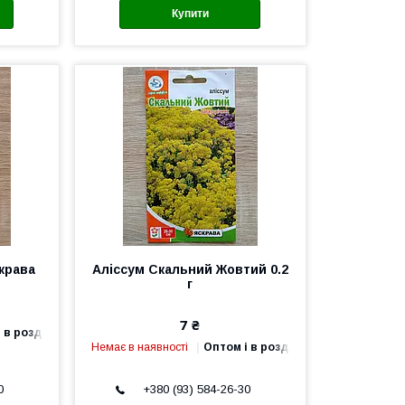
Купити
скрава
Аліссум Скальний Жовтий 0.2
г
7 ₴
 в роздріб
Немає в наявності
Оптом і в роздріб
0
+380 (93) 584-26-30