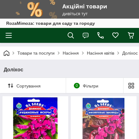
RozaMimoza: товари для саду та городу
Товари та послуги
Насіння
Насіння квітів
Доліхос
Доліхос
Сортування
0
Фільтри