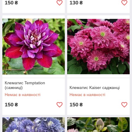
150
130
₴
₴
Клематис Temptation
(сажниці)
Клематис Kaiser саджанці
Немає в наявності
Немає в наявності
150
150
₴
₴