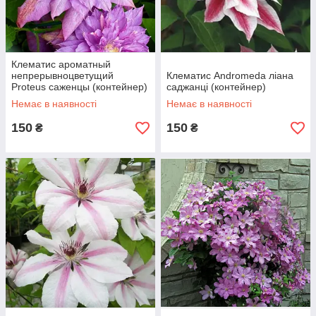
Клематис ароматный
непрерывноцветущий
Клематис Andromeda ліана
Proteus саженцы (контейнер)
саджанці (контейнер)
Немає в наявності
Немає в наявності
150
150
₴
₴