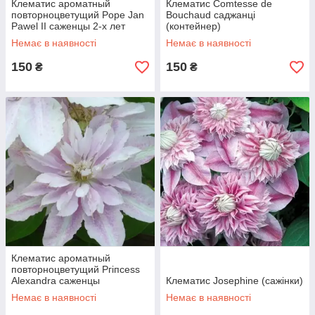
Клематис ароматный
Клематис Comtesse de
повторноцветущий Pope Jan
Bouchaud саджанці
Pawel II саженцы 2-х лет
(контейнер)
(контейнер)
Немає в наявності
Немає в наявності
150
150
₴
₴
Клематис ароматный
повторноцветущий Ргіпсеѕѕ
Alexandra саженцы
Клематис Josephine (сажінки)
(контейнер)
Немає в наявності
Немає в наявності