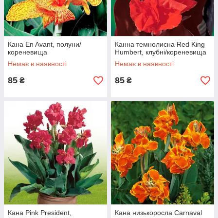
Кана En Avant, полуни/
Канна темнолисна Red King
кореневища
Humbert, клубні/кореневища
Немає в наявності
Немає в наявності
85
85
₴
₴
Кана Pink President,
Кана низькоросла Carnaval