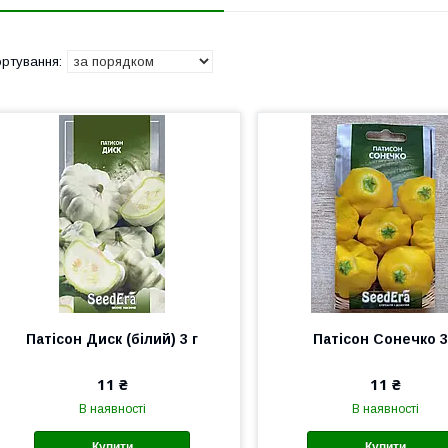
Патісон Диск (білий) 3 г
Патісон Сонечко 3
11 ₴
11 ₴
В наявності
В наявності
Купити
Купити