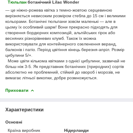
Тюльпан
ботанічний Lilac Wonder
— це ніжно-рожева квітка з темно-жовтою серцевиною
вирізняється невисоким розміром стебла до 15 см і великими
кольорами. Ботанічні тюльпани зовсім маленькі — але в
цьому їх особливий шарм! Вони прекрасно підходять для
створення бордюрних композицій, альпійських гірок або
весняних різнорівневих клумб. Також їх можна
використовувати для контейнерного озеленення веранд,
балконів і патіо. Період цвітіння кінець березня-апріл. Розмір
цибулини 5/+.
Може цвіти кількома квітками з однієї цибулини, зазвичай не
більш ніж 3-5. Як представник ботанічних (природних) сортів
абсолютно не проблемний, стійкий до хвороб і морозів, не
вимагає літньої викопки, добре розмножується.
Приховати
Характеристики
Основні
Країна виробник
Нідерланди