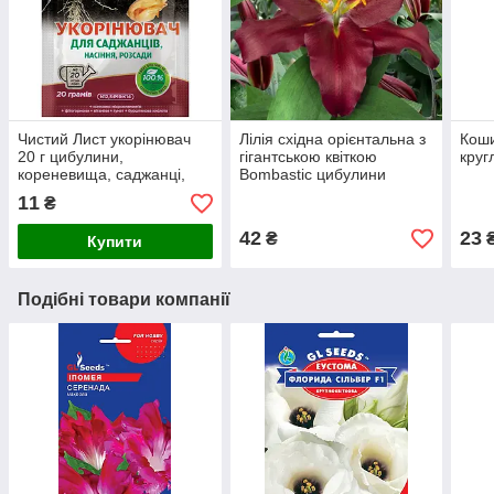
Чистий Лист укорінювач
Лілія східна орієнтальна з
Коши
20 г цибулини,
гігантською квіткою
круг
кореневища, саджанці,
Bombastic цибулини
Корневін
11
₴
42
23
₴
Купити
Подібні товари компанії