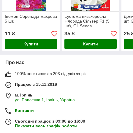
Іпомея Серенада махрова
Еустома низькоросла
Доли
5 шт.
Флорида Сільвер F1 (5
шт, 
шт), GL Seeds
11
35
25
₴
₴
Купити
Купити
Про нас
100% позитивних з 203 відгуків за рік
Працює з 15.11.2016
м. Ірпінь
ул. Павленка 1, Ірпінь, Україна
Контакти
Сьогодні працює з 09:00 до 16:00
Показати весь графік роботи