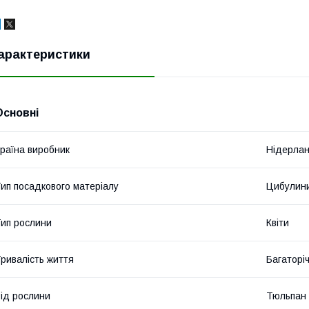
арактеристики
Основні
раїна виробник
Нідерла
ип посадкового матеріалу
Цибулин
ип рослини
Квіти
ривалість життя
Багаторіч
ід рослини
Тюльпан