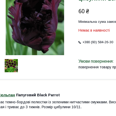
60 ₴
Мінімальна сума замов
Немає в наявності
+380 (93) 584-26-30
повернення товару п
Тюльпан
Папуговий Black Parrot
ає темно-бордові пелюстки із зеленими нитчастими смужками. Вис
ая і триває до 3 тижнів. Розмір цибулини 10/11.