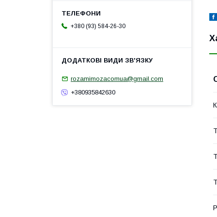
+380 (93) 584-26-30
Х
rozamimozacomua@gmail.com
+380935842630
К
Т
Т
Т
Р