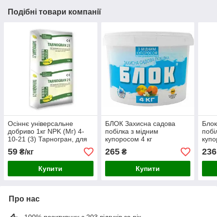
Подібні товари компанії
Осіннє універсальне
БЛОК Захисна садова
Блок
добриво 1кг NPK (Мг) 4-
побілка з мідним
побі
10-21 (3) Тарногран, для
купоросом 4 кг
купо
газону, для хвої, для
59
265
236
₴/кг
₴
лохини, для троянд
Siarkopol
Купити
Купити
Про нас