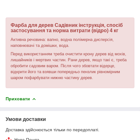
Фарба для дерев Садівник інструкція, спосіб
застосування та норма витрати (відро) 4 кг
Активна речовина: вапно, водна полімерна дисперсія,
наповнювачі та домішки, вода.
Перед використанням треба очистити крону дерев від мохів,
лишайників і мертвих частин. Рани дерев, якщо такі є, треба
обробити садовим варом. Після чого збовтати відерце,
відкрити його та взявши попередньо пензлик рівномірним
шаром пофарбувати нижню частину дерев.
Приховати
Умови доставки
Доставка здійснюється тільки по передоплаті.
Нова Пошта