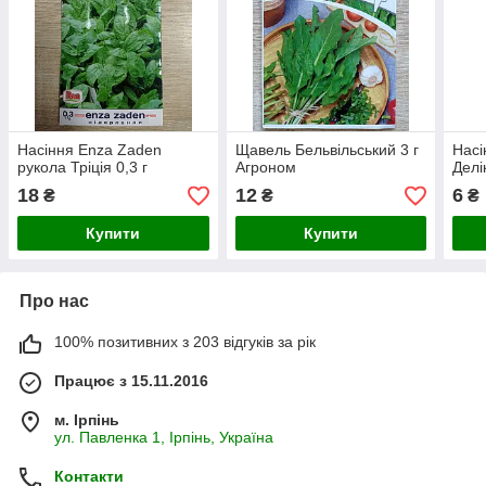
Насіння Enza Zaden
Щавель Бельвільський 3 г
Насі
рукола Тріція 0,3 г
Агроном
Делі
18
12
6
₴
₴
₴
Купити
Купити
Про нас
100% позитивних з 203 відгуків за рік
Працює з 15.11.2016
м. Ірпінь
ул. Павленка 1, Ірпінь, Україна
Контакти