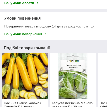
Всі умови оплати
Умови повернення
Повернення товару впродовж 14 днів за рахунок покупця
Всі умови повернення
Подібні товари компанії
Насіння Clause кабачок
Капуста пекінська Маноко
Насі
Санлайт F1, ранній,
надрання F1 20 шт
Кібр