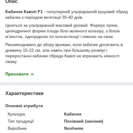
Опис
Кабачок Кавілі F1
- популярний ультраранній кущовий гібрид
кабачка з періодом вегетації 35-40 днів.
Ціниться за ультраранній масовий урожай. Формує прямі,
циліндричної форми плоди біло-зеленого кольору, з білою
м'якоттю, однорідною по консистенції і ніжною на смак.
Рекомендовано до збору врожаю, коли кабачки досягають в
довжину 15-22 см, але навіть при більшому розмірі і
переростанні кабачки гібрида Кавілі не втрачають ніжності
смаку.
Приховати
Характеристики
Основні атрибути
Культура
Кабачок
Тип продукції
Посівний (насіння)
Виробник
Nunhems