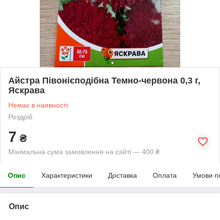
Айстра Півонієподібна Темно-червона 0,3 г,
Яскрава
Немає в наявності
Роздріб
7
₴
Мінімальна сума замовлення на сайті — 400 ₴
Опис
Характеристики
Доставка
Оплата
Умови п
Опис