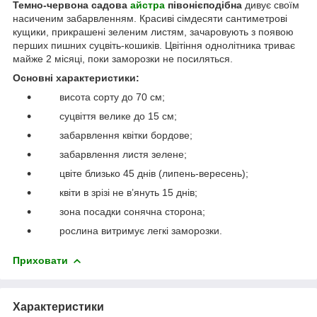
Темно-червона садова
айстра
півонієподібна
дивує своїм
насиченим забарвленням. Красиві сімдесяти сантиметрові
кущики, прикрашені зеленим листям, зачаровують з появою
перших пишних суцвіть-кошиків. Цвітіння однолітника триває
майже 2 місяці, поки заморозки не посиляться.
Основні характеристики:
висота сорту до 70 см;
суцвіття велике до 15 см;
забарвлення квітки бордове;
забарвлення листя зелене;
цвіте близько 45 днів (липень-вересень);
квіти в зрізі не в’януть 15 днів;
зона посадки сонячна сторона;
рослина витримує легкі заморозки.
Приховати
Характеристики