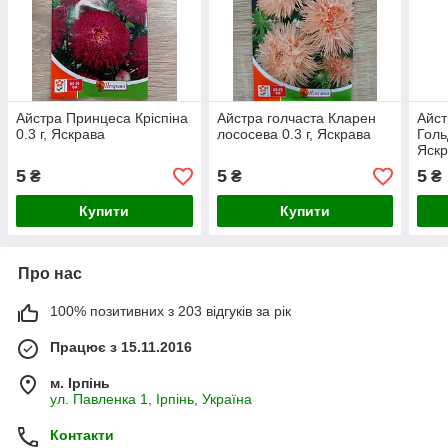
Айстра Принцеса Кріспіна
Айстра голчаста Кларен
Айст
0.3 г, Яскрава
лососева 0.3 г, Яскрава
Голь
Яск
5
5
5
₴
₴
₴
Купити
Купити
Про нас
100% позитивних з 203 відгуків за рік
Працює з 15.11.2016
м. Ірпінь
ул. Павленка 1, Ірпінь, Україна
Контакти