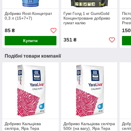
Добриво Rost-Концетрат
Гумі Голд 1 кг GumiGold
Піст
0,3 л (15+7+7)
Концентроване добриво
oran
гумат калію
Pres
85
150
₴
351
₴
Купити
Подібні товари компанії
Добриво Кальцієва
Добриво Кальцієва селітра
Добр
селітра, Яра Тера
500г (на вагу), Яра Тера
селі