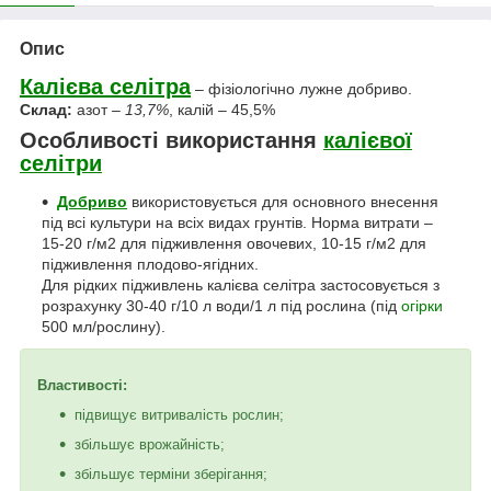
Опис
Калієва селітра
– фізіологічно лужне добриво.
Склад:
азот –
13,7%
, калій – 45,5%
Особливості використання
калієвої
селітри
Добриво
використовується для основного внесення
під всі культури на всіх видах грунтів. Норма витрати –
15-20 г/м2 для підживлення овочевих, 10-15 г/м2 для
підживлення плодово-ягідних.
Для рідких підживлень калієва селітра застосовується з
розрахунку 30-40 г/10 л води/1 л під рослина (під
огірки
500 мл/рослину).
Властивості:
підвищує витривалість рослин;
збільшує врожайність;
збільшує терміни зберігання;