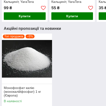
Кальциніт, YaraTera
Кальциніт, YaraTera
Каль
Calcinit, (нітрат кальція)
Calcinit, (нітрат кальція)
Calci
99
55
35
₴
₴
1кг (на вагу)
200г
Купити
Купити
Акційні пропозиції та новинки
Топ продажів
–5%
Монофосфат калію
(монокалійфосфат) 1 кг
(Європа)
В наявності