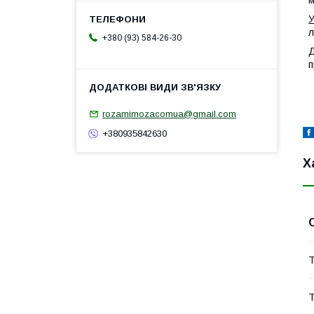
м
У
л
+380 (93) 584-26-30
Д
п
rozamimozacomua@gmail.com
+380935842630
Х
Т
Т