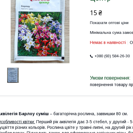
15 ₴
Показати оптові ціни
Мінімальна сума замов
Немає в наявності
О
+380 (93) 584-26-30
повернення товару п
квілегія Барлоу суміш
– багаторічна рослина, заввишки 80 см.
собливості квітки:
Перший рік аквілегія дає 3-5 стебел, у другий - 5-1
уцвіття різних кольорів. Рослина цвіте у травні-липні, на другий рік