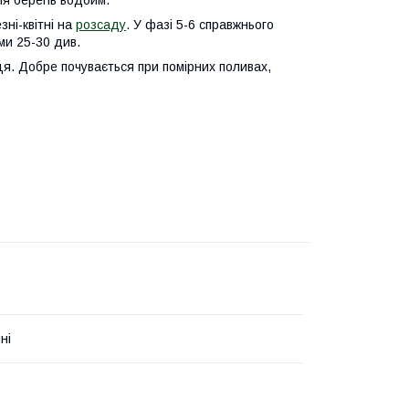
я берегів водойм.
зні-квітні на
розсаду
. У фазі 5-6 справжнього
ми 25-30 див.
ісця. Добре почувається при помірних поливах,
ні