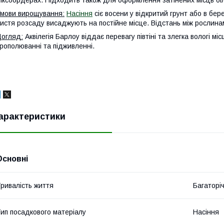
іксбордерах. Підходить також для оформлення затінених місць біл
мови вирощування:
Насіння
сіє восени у відкритий грунт або в бере
истя розсаду висаджують на постійне місце. Відстань між рослина
огляд:
Аквілегія Барлоу віддає перевагу півтіні та злегка вологі м
рополюванні та підживленні.
арактеристики
Основні
ривалість життя
Багаторіч
ип посадкового матеріалу
Насіння