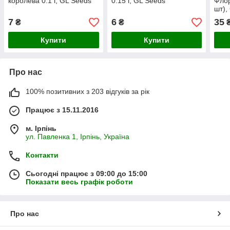
королева 0.1 г, GL Seeds
0.15 г, GL Seeds
Флор
шт),
7
6
35
₴
₴
Купити
Купити
Про нас
100% позитивних з 203 відгуків за рік
Працює з 15.11.2016
м. Ірпінь
ул. Павленка 1, Ірпінь, Україна
Контакти
Сьогодні працює з 09:00 до 15:00
Показати весь графік роботи
Про нас