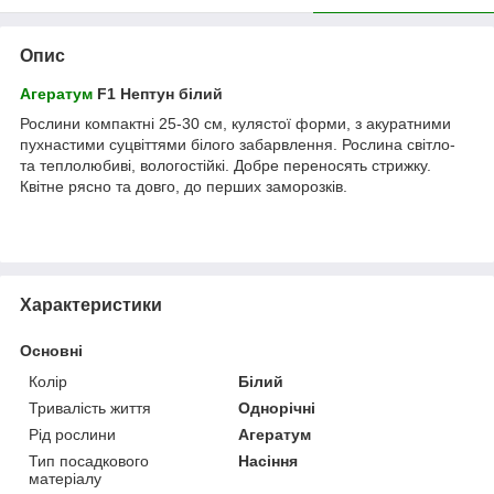
Опис
Агератум
F1 Нептун білий
Рослини компактні 25-30 см, кулястої форми, з акуратними
пухнастими суцвіттями білого забарвлення. Рослина світло-
та теплолюбиві, вологостійкі. Добре переносять стрижку.
Квітне рясно та довго, до перших заморозків.
Характеристики
Основні
Колір
Білий
Тривалість життя
Однорічні
Рід рослини
Агератум
Тип посадкового
Насіння
матеріалу