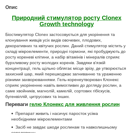
Опис
Природний стимулятор росту Clonex
Growth technology
Біостимулятор Clonex застосовується для укорінення та
клонування живців усіх видів овочевих, плодових,
декоративних та квітучих рослин. Даний стимулятор містить у
складі мікроелементи, природні гормони, які пробуджують до
росту кореневі клітини, а набір вітамінів і мінералів сприяє
бурхливому росту молодих коренів. Завдяки в'язкій
концентрації, гель щільно облягає місце зрізу, де утворюється
захисний шар, який перешкоджає загниванню та ураженню
різними захворюваннями. Гель-коренеутворювач Клонекс
сприяє укоріненню навіть вимогливих до догляду рослин, а
саме хвойників, магнолій, камелій, сортових гібіскусів,
бугенвіллій, цитрусових та інших.
Переваги
гелю Клонекс для живлення рослин
Препарат живить і насичує паросток усіма
необхідними мікроелементами
Засіб не завдає шкоди рослинам та навколишньому
середовищу