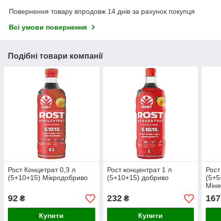
Повернення товару впродовж 14 днів за рахунок покупця
Всі умови повернення
Подібні товари компанії
Рост Концетрат 0,3 л
Рост концентрат 1 л
Рост
(5+10+15) Мікродобриво
(5+10+15) добриво
(5+5
Міне
92
232
167
₴
₴
Купити
Купити