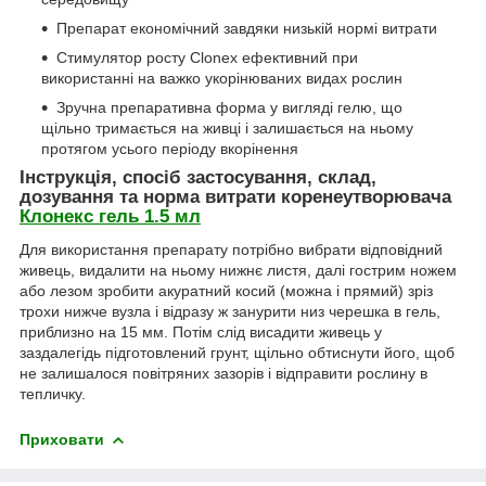
Препарат економічний завдяки низькій нормі витрати
Стимулятор росту Clonex ефективний при
використанні на важко укорінюваних видах рослин
Зручна препаративна форма у вигляді гелю, що
щільно тримається на живці і залишається на ньому
протягом усього періоду вкорінення
Інструкція, спосіб застосування, склад,
дозування та норма витрати коренеутворювача
Клонекс гель 1.5 мл
Для використання препарату потрібно вибрати відповідний
живець, видалити на ньому нижнє листя, далі гострим ножем
або лезом зробити акуратний косий (можна і прямий) зріз
трохи нижче вузла і відразу ж занурити низ черешка в гель,
приблизно на 15 мм. Потім слід висадити живець у
заздалегідь підготовлений грунт, щільно обтиснути його, щоб
не залишалося повітряних зазорів і відправити рослину в
тепличку.
Приховати