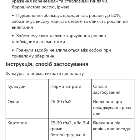
ураження кореневими та стебловими гнилями,
борошнистою росою, іржею
Підживлення збільшує врожайність рослин до 50%,
забезпечує високу міцність стебел та стійкість рослин до
вилягання
Забезпечує комплексне харчування рослин
необхідними елементами
Гранули засобу не злипаються між собою при
тривалому зберіганні
Інструкція, спосіб застосування
Культура та норма витрати препарату:
Культури
Норми витрати
Спосіб
застосування
Овочі
25-30 г/м2
Внесення при
висаджуванні розс
ади
Картопля
25-30 г/м2, або 3-4
Внесення під
грами
корінь при посадці
безпосередньо в