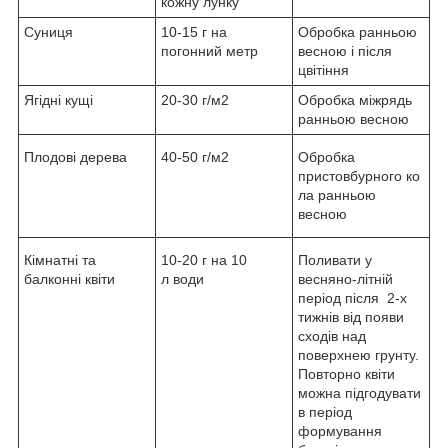
кожну лунку
Суниця
10-15 г на
Обробка ранньою
погонний метр
весною і після
цвітіння
Ягідні кущі
20-30 г/м2
Обробка міжрядь
ранньою весною
Плодові дерева
40-50 г/м2
Обробка
пристовбурного ко
ла ранньою
весною
Кімнатні та
10-20 г на 10
Поливати у
балконні квіти
л води
весняно-літній
період після 2-х
тижнів від появи
сходів над
поверхнею грунту.
Повторно квіти
можна підгодувати
в період
формування