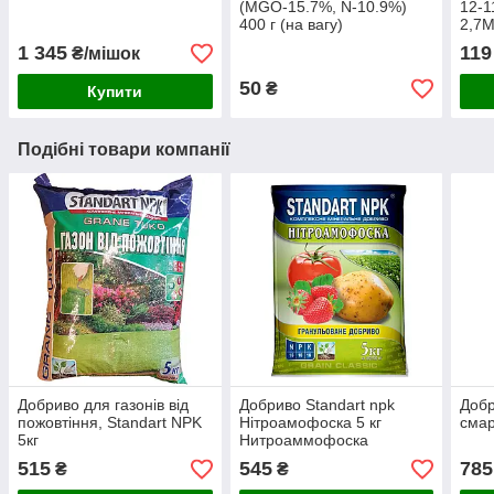
(MGO-15.7%, N-10.9%)
12-1
400 г (на вагу)
2,7
ЯраМ
1 345
119
₴/мішок
газо
50
₴
Купити
Подібні товари компанії
Добриво для газонів від
Добриво Standart npk
Добр
пожовтіння, Standart NPK
Нітроамофоска 5 кг
смар
5кг
Нитроаммофоска
515
545
785
₴
₴