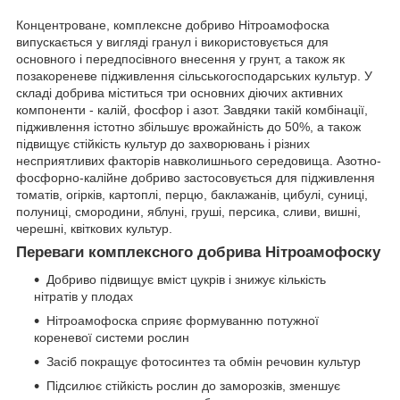
Концентроване, комплексне добриво Нітроамофоска
випускається у вигляді гранул і використовується для
основного і передпосівного внесення у грунт, а також як
позакореневе підживлення сільськогосподарських культур. У
складі добрива міститься три основних діючих активних
компоненти - калій, фосфор і азот. Завдяки такій комбінації,
підживлення істотно збільшує врожайність до 50%, а також
підвищує стійкість культур до захворювань і різних
несприятливих факторів навколишнього середовища. Азотно-
фосфорно-калійне добриво застосовується для підживлення
томатів, огірків, картоплі, перцю, баклажанів, цибулі, суниці,
полуниці, смородини, яблуні, груші, персика, сливи, вишні,
черешні, квіткових культур.
Переваги комплексного добрива Нітроамофоску
Добриво підвищує вміст цукрів і знижує кількість
нітратів у плодах
Нітроамофоска сприяє формуванню потужної
кореневої системи рослин
Засіб покращує фотосинтез та обмін речовин культур
Підсилює стійкість рослин до заморозків, зменшує