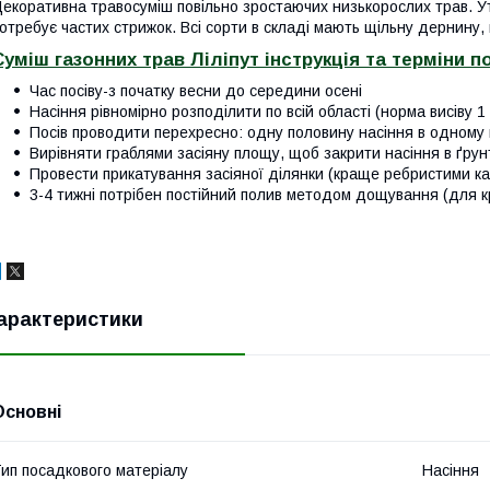
екоративна травосуміш повільно зростаючих низькорослих трав. У
отребує частих стрижок. Всі сорти в складі мають щільну дернину,
Суміш газонних трав Ліліпут інструкція та терміни по
Час посіву-з початку весни до середини осені
Насіння рівномірно розподілити по всій області (норма висіву 1 
Посів проводити перехресно: одну половину насіння в одному
Вирівняти граблями засіяну площу, щоб закрити насіння в ґрунт
Провести прикатування засіяної ділянки (краще ребристими к
3-4 тижні потрібен постійний полив методом дощування (для к
арактеристики
Основні
ип посадкового матеріалу
Насіння