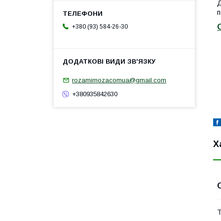
Д
п
+380 (93) 584-26-30
rozamimozacomua@gmail.com
+380935842630
Х
Т