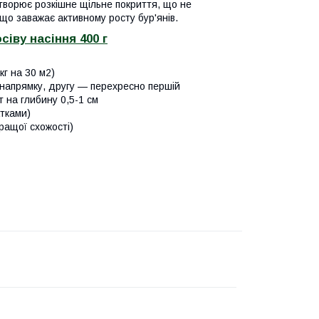
творює розкішне щільне покриття, що не
 що заважає активному росту бур'янів.
сіву насіння 400 г
кг на 30 м2)
 напрямку, другу — перехресно першій
 на глибину 0,5-1 см
атками)
ращої схожості)