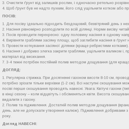
3. Очистити ґрунт від залишків рослин, і одночасно ретельно розрівн
4. Щоб ґрунт був не надто пухким, його слід ущільнити котком або пр
ПОСІВ:
1. Для посіву ідеально підходить бездощовий, безвітряний день з не
2. Насіння рівномірно розподілити по всій ділянці. Норми висіву читай
3. Посів проводити перехресно: одну половину насіння в одному нап
4. Вирівняти граблями засіяну площу, щоб заглибити насіння в ґрунт н
5. Провести коткування засіяної ділянки (краще ребристими котками).
6. Насіння і добриво злегка закрити граблями, ущільнити валиком і, п
матеріал від висихання.
7. 3-4 тижні потрібен постійний полив методом дощування (для кращо
ДОГЛЯД:
1. Регулярна стрижка. При досягненні газоном висоти 8-10 см, прово
потрібно зрізати тільки верхівки (1-2 см). Всі наступні скошування 
посіві перше скошування проводять навесні. Увага: Квітучі газони (тип
в кінці сезону – коли відцвітуть і обсіменяться квіти. Висота скошув
видалити з газону.
2. Полив та підживлення. Достатній полив методом дощування (вранці 
день, але не допускати утворення калюж). Підживлення добривами з
року.
Догляд НАВЕСНІ: