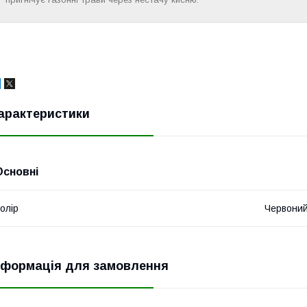
арактеристики
Основні
олір
Червони
нформація для замовлення