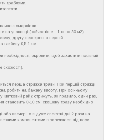
яти граблями.
итоптати.
значною хмарністю.
те на упаковці (найчастіше – 1 кг на 30 м2).
рямку, другу-перехресно першій.
а глибину 0,5-1 см.
ри необхідності, окропити, щоб захистити посівний
ї схожості).
диться перша стрижка трави. При першій стрижці
можна робити на бажану висоту. При осінньому
у Квітковий рай): стрижуть, як правило, один раз,
ання становить 8-10 см; скошену траву необхідно
або ввечері, а в дуже спекотні дні 2 рази на
 певними компонентами в залежності від пори