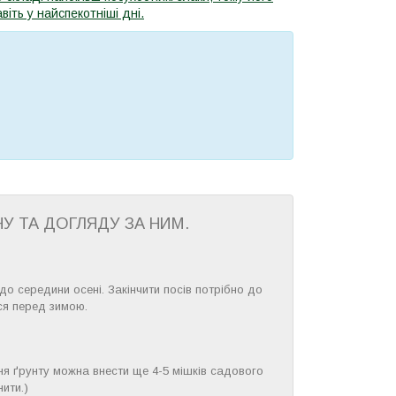
іть у найспекотніші дні.
У ТА ДОГЛЯДУ ЗА НИМ.
, до середини осені. Закінчити посів потрібно до
ися перед зимою.
ня ґрунту можна внести ще 4-5 мішків садового
ити.)