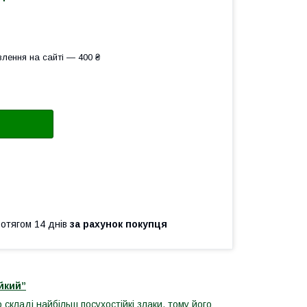
лення на сайті — 400 ₴
ротягом 14 днів
за рахунок покупця
йкий”
складі найбільш посухостійкі злаки, тому його