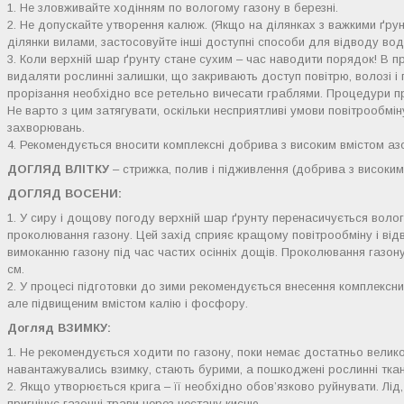
1. Не зловживайте ходінням по вологому газону в березні.
2. Не допускайте утворення калюж. (Якщо на ділянках з важкими ґр
ділянки вилами, застосовуйте інші доступні способи для відводу вод
3. Коли верхній шар ґрунту стане сухим – час наводити порядок! В пр
видаляти рослинні залишки, що закривають доступ повітрю, волозі і
прорізання необхідно все ретельно вичесати граблями. Процедури про
Не варто з цим затягувати, оскільки несприятливі умови повітрообмін
захворювань.
4. Рекомендується вносити комплексні добрива з високим вмістом азо
ДОГЛЯД ВЛІТКУ
– стрижка, полив і підживлення (добрива з високим
ДОГЛЯД ВОСЕНИ:
1. У сиру і дощову погоду верхній шар ґрунту перенасичується воло
проколювання газону. Цей захід сприяє кращому повітрообміну і від
вимоканню газону під час частих осінніх дощів. Проколювання газону
см.
2. У процесі підготовки до зими рекомендується внесення комплексни
але підвищеним вмістом калію і фосфору.
Догляд ВЗИМКУ:
1. Не рекомендується ходити по газону, поки немає достатньо великог
навантажувались взимку, стають бурими, а пошкоджені рослинні тка
2. Якщо утворюється крига – її необхідно обов’язково руйнувати. Лід, 
пригнічує газонні трави через нестачу кисню.