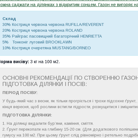
ожна саджати на ділянках з відкритим сонцем. Газон не вигоряє нав
Склад
30% Костриця червона червона RUFILLA/REVERENT
20% Костриця червона червона ROLAND
35% Райграс пасовищний багаторічний HENRIETTA
5% Тонконіг луговий BROOKLAWN
10% Костриця очеретяна MUSTANG/BORNEO
Норма висіву:
3 кг на 100 м2.
ОСНОВНІ РЕКОМЕНДАЦІЇ ПО СТВОРЕННЮ ГАЗОН
ПІДГОТОВКА ДІЛЯНКИ І ПОСІВ:
ПЕРІОД ПОСІВУ:
У будь-який час з весни, як тільки прогріється і трохи підсохне ґрунт
кінця вересня, щоб рослини встигли підрости, розкущитися і зміцнит
ПІДГОТОВКА ДІЛЯНКИ:
1. На ділянці видалити бур’яни, каміння, сміття.
2. Ґрунт перекопати на глибину 15-20 см. (Для додаткового поліпшен
гумусу на 100 м2. При цьому ґрунт слід рівномірно і ретельно подрібн