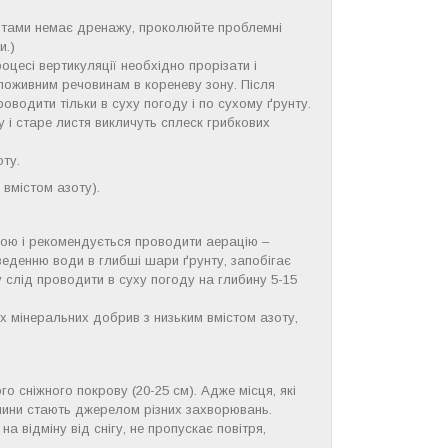
унтами немає дренажу, проколюйте проблемні
и.)
оцесі вертикуляції необхідно прорізати і
 поживним речовинам в кореневу зону. Після
водити тільки в суху погоду і по сухому ґрунту.
у і старе листя викличуть сплеск грибкових
ту.
 вмістом азоту).
гою і рекомендується проводити аерацію –
веденню води в глибші шари ґрунту, запобігає
 слід проводити в суху погоду на глибину 5-15
х мінеральних добрив з низьким вмістом азоту,
о сніжного покрову (20-25 см). Адже місця, які
нини стають джерелом різних захворювань.
на відміну від снігу, не пропускає повітря,