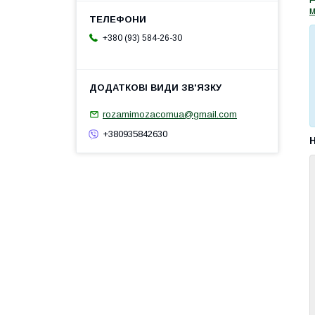
м
+380 (93) 584-26-30
rozamimozacomua@gmail.com
+380935842630