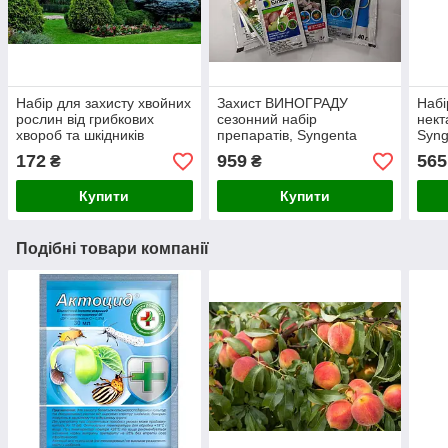
Набір для захисту хвойних
Захист ВИНОГРАДУ
Набі
рослин від грибкових
сезонний набір
нект
хвороб та шкідників
препаратів, Syngenta
Syng
Syngenta
172
959
565
₴
₴
Купити
Купити
Подібні товари компанії