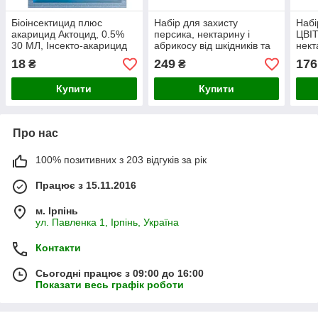
Біоінсектицид плюс
Набір для захисту
Набі
акарицид Актоцид, 0.5%
персика, нектарину і
ЦВІ
30 МЛ, Інсекто-акарицид
абрикосу від шкідників та
нект
захворювань
шкід
18
249
176
₴
₴
Купити
Купити
Про нас
100% позитивних з 203 відгуків за рік
Працює з 15.11.2016
м. Ірпінь
ул. Павленка 1, Ірпінь, Україна
Контакти
Сьогодні працює з 09:00 до 16:00
Показати весь графік роботи