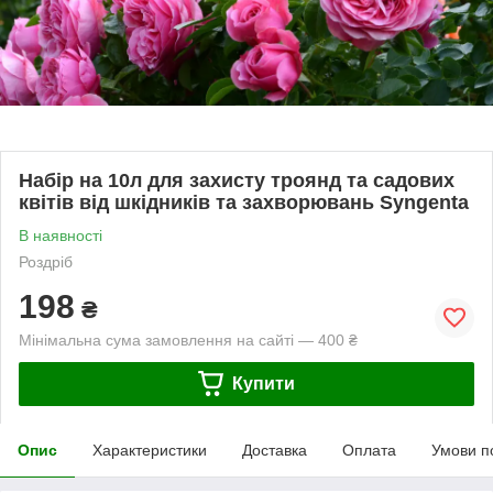
Набір на 10л для захисту троянд та садових
квітів від шкідників та захворювань Syngenta
В наявності
Роздріб
198
₴
Мінімальна сума замовлення на сайті — 400 ₴
Купити
Опис
Характеристики
Доставка
Оплата
Умови п