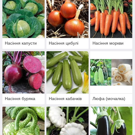
Насіння капусти
Насіння цибулі
Насіння моркви
Насіння буряка
Насіння кабачків
Люфа (мочалка)