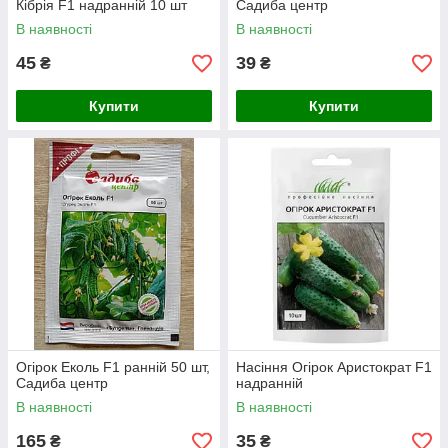
Кібрія F1 надранній 10 шт
Садиба центр
В наявності
В наявності
45
39
₴
₴
Купити
Купити
Огірок Еколь F1 ранній 50 шт,
Насіння Огірок Аристократ F1
Садиба центр
надранній
В наявності
В наявності
165
35
₴
₴