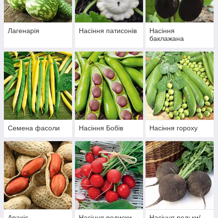
Лагенарія
Насіння патисонів
Насіння
баклажана
Семена фасоли
Насіння Бобів
Насіння гороху
Арахіс
Насіння редиски
Насіння редьки/