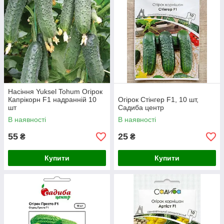
Насіння Yuksel Tohum Огірок
Капрікорн F1 надранній 10
Огірок Стінгер F1, 10 шт,
шт
Садиба центр
В наявності
В наявності
55
25
₴
₴
Купити
Купити