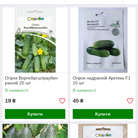
Огірок Воргебіргштраубен
Огірок надранній Арктика F1
ранній 20 шт
10 шт
В наявності
В наявності
19
45
₴
₴
Купити
Купити