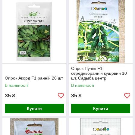
Огірок Пучіні F1
середньоранній кущовий 10
Огірок Акорд F1 ранній 20 шт
шт, Садыба центр
В наявності
В наявності
35
35
₴
₴
Купити
Купити