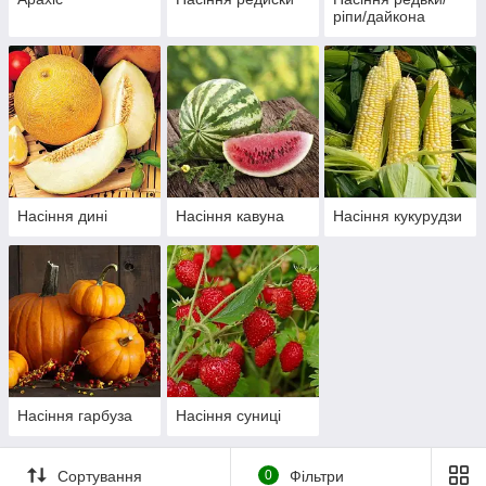
ріпи/дайкона
Насіння дині
Насіння кавуна
Насіння кукурудзи
Насіння гарбуза
Насіння суниці
Сортування
0
Фільтри