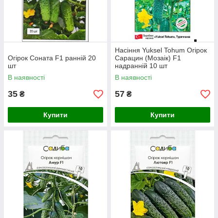
Насіння Yuksel Tohum Огірок
Огірок Соната F1 ранній 20
Сарацин (Мозаік) F1
шт
надранній 10 шт
В наявності
В наявності
35
57
₴
₴
Купити
Купити