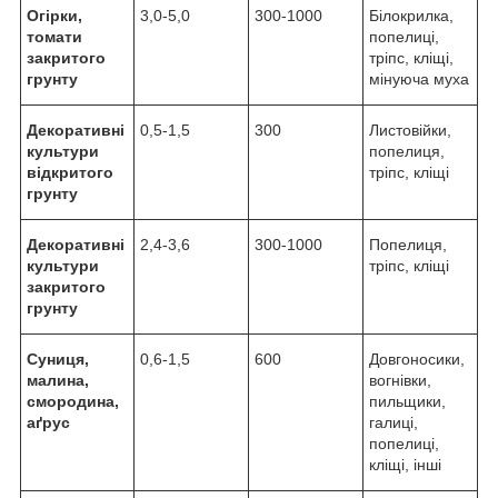
Огірки,
3,0-5,0
300-1000
Білокрилка,
томати
попелиці,
закритого
тріпс, кліщі,
грунту
мінуюча муха
Декоративні
0,5-1,5
300
Листовійки,
культури
попелиця,
відкритого
тріпс, кліщі
грунту
Декоративні
2,4-3,6
300-1000
Попелиця,
культури
тріпс, кліщі
закритого
грунту
Суниця,
0,6-1,5
600
Довгоносики,
малина,
вогнівки,
смородина,
пильщики,
аґрус
галиці,
попелиці,
кліщі, інші