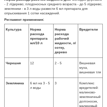
- 2 л/дерево; плодоносных среднего возраста - до 5 л/дерево;
земляники - в 3 л воды развести 6 мл препарата для
опрыскивания 1 сотки насаждений.
Регламент применения:
Культура
Норма
Норма
Вредители
расхода
расхода
препарата
рабочей
мл/10 л
жидкости, л/
сотку,
дерево
Черешня
12
2 - 5
Вишневая
муха,
вишневая тля
Земляника
6 мл на 3 - 5
3
Комплекс
л воды
вредителей:
малиново-
земляничный
долгоносик,
малиновый