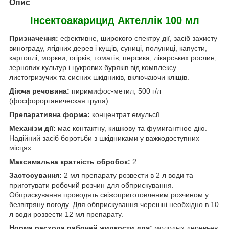
Опис
Інсектоакарицид Актеллік 100 мл
Призначення:
ефективне, широкого спектру дії, засіб захисту
винограду, ягідних дерев і кущів, суниці, полуниці, капусти,
картоплі, моркви, огірків, томатів, персика, лікарських рослин,
зернових культур і цукрових буряків від комплексу
листогризучих та сисних шкідників, включаючи кліщів.
Діюча речовина:
пиримифос-метил, 500 г/л
(фосфорорганическая група).
Препаративна форма:
концентрат емульсії
Механізм дії:
має контактну, кишкову та фумигантное дію.
Надійний засіб боротьби з шкідниками у важкодоступних
місцях.
Максимальна кратність обробок:
2.
Застосування:
2 мл препарату розвести в 2 л води та
приготувати робочий розчин для обприскування.
Обприскування проводять свіжоприготовленим розчином у
безвітряну погоду. Для обприскування черешні необхідно в 10
л води розвести 12 мл препарату.
Норма расхода рабочей жидкости для:
молодых деревьев