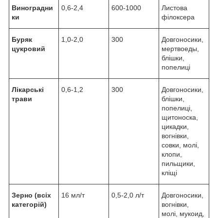
Виноградни
0,6-2,4
600-1000
Листова
ки
філоксера
Буряк
1,0-2,0
300
Довгоносики,
цукровий
мертвоеды,
блішки,
попелиці
Лікарські
0,6-1,2
300
Довгоносики,
трави
блішки,
попелиці,
щитоноска,
цикадки,
вогнівки,
совки, молі,
клопи,
пильщики,
кліщі
Зерно (всіх
16 мл/т
0,5-2,0 л/т
Довгоносики,
категорій)
вогнівки,
молі, мукоид,