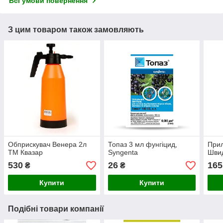
Всі умови повернення
З цим товаром також замовляють
Обприскувач Венера 2л
Топаз 3 мл фунгіцид,
Прил
ТМ Квазар
Syngenta
Шви
530
26
165
₴
₴
Купити
Купити
Подібні товари компанії