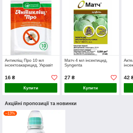
Антикліщ Про 10 мл
Матч 4 мл інсектицид,
Акте
інсектоакарицид, Укравіт
Syngenta
інсе
16
27
42
₴
₴
Купити
Купити
Акційні пропозиції та новинки
–13%