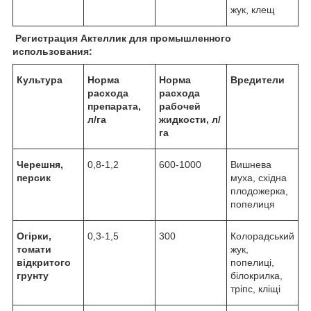
жук, клещ
Регистрация Актеллик для промышленного
использования:
Культура
Норма
Норма
Вредители
расхода
расхода
препарата,
рабочей
л/га
жидкости, л/
га
Черешня,
0,8-1,2
600-1000
Вишнева
персик
муха, східна
плодожерка,
попелиця
Огірки,
0,3-1,5
300
Колорадський
томати
жук,
відкритого
попелиці,
грунту
білокрилка,
тріпс, кліщі