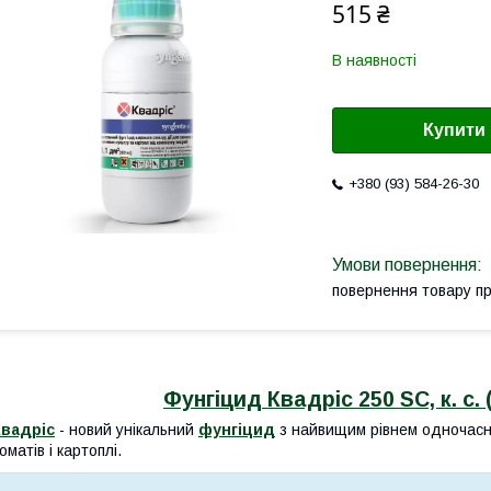
515 ₴
В наявності
Купити
+380 (93) 584-26-30
повернення товару п
Фунгіцид Квадріс 250 SC, к. с.
Квадріс
- новий унікальний
фунгіцид
з найвищим рівнем одночасно
оматів і картоплі.