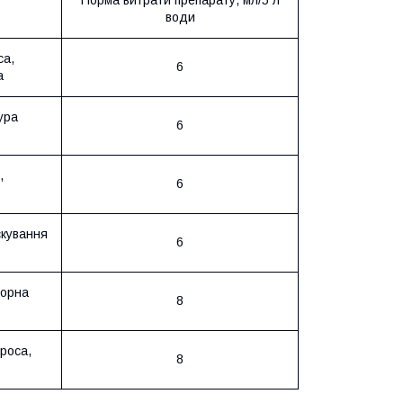
води
са,
6
а
ура
6
,
6
скування
6
чорна
8
роса,
8