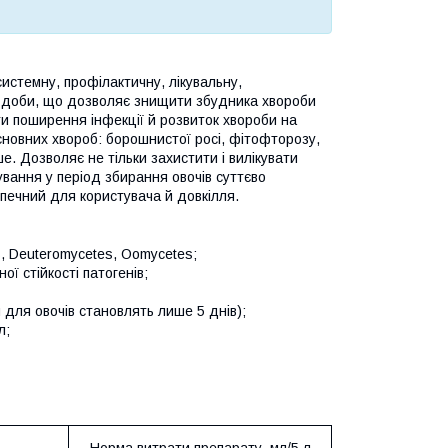
системну, профілактичну, лікувальну,
- 2 доби, що дозволяє знищити збудника хвороби
ти поширення інфекції й розвиток хвороби на
основних хвороб: борошнистої росі, фітофторозу,
е. Дозволяє не тільки захистити і вилікувати
вання у період збирання овочів суттєво
зпечний для користувача й довкілля.
s, Deuteromycetes, Oomycetes;
ої стійкості патогенів;
 для овочів становлять лише 5 днів);
л;
Норма витрати препарату, мл/5 л