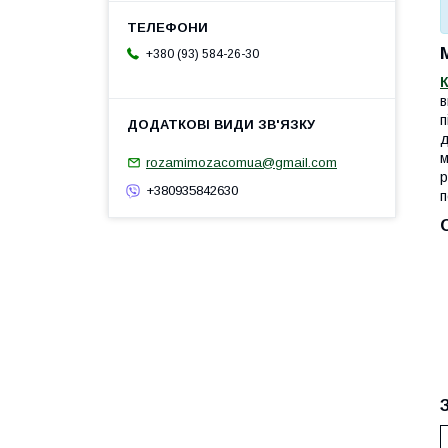
+380 (93) 584-26-30
в
п
д
м
rozamimozacomua@gmail.com
р
+380935842630
п