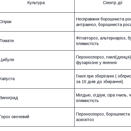
Культура
Спектр дії
Несправжня борошниста ро
Огірки
антракноз, борошниста рос
Фітовтороз, альтернаріоз, б
Томати
плямистість
Пероноспороз, гнилі(денця)
Цибуля
фузаріозне у янення
Гнилі при зберіганні ( обпри
Капуста
за 10 днів до збирання)
Мілдью, оїдіум, сіра гниль, 
Виноград
плямистість
Пероноспороз, борошниста 
Горох овочевий
аскохітоз