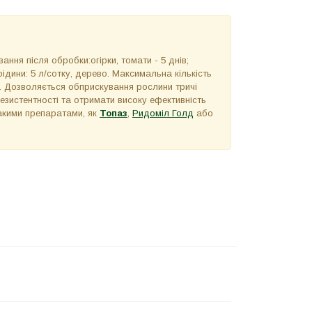
ння після обробки:огірки, томати - 5 днів;
рідини: 5 л/сотку, дерево. Максимальна кількість
- 3. Дозволяється обприскування рослини тричі
резистентності та отримати високу ефективність
кими препаратами, як
Топаз
,
Ридоміл Голд
або