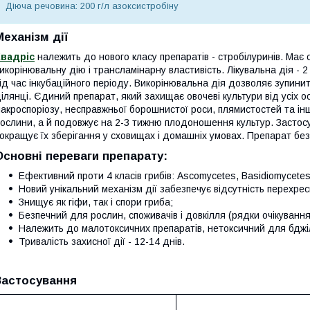
Діюча речовина: 200 г/л азоксистробіну
Механізм дії
Квадріс
належить до нового класу препаратів - стробілуринів. Має 
икорінювальну дію і трансламінарну властивість. Лікувальна дія 
ід час інкубаційного періоду. Викорінювальна дія дозволяє зупини
ілянці. Єдиний препарат, який захищає овочеві культури від усіх 
акроспоріозу, несправжньої борошнистої роси, плямистостей та інш
ослини, а й подовжує на 2-3 тижню плодоношення культур. Застосу
окращує їх зберігання у сховищах і домашніх умовах. Препарат бе
Основні переваги препарату:
Ефективний проти 4 класів грибів: Ascomycetes, Basidiomycete
Новий унікальний механізм дії забезпечує відсутність перехресн
Знищує як гіфи, так і спори гриба;
Безпечний для рослин, споживачів і довкілля (рядки очікування
Належить до малотоксичних препаратів, нетоксичний для бджі
Тривалість захисної дії - 12-14 днів.
Застосування