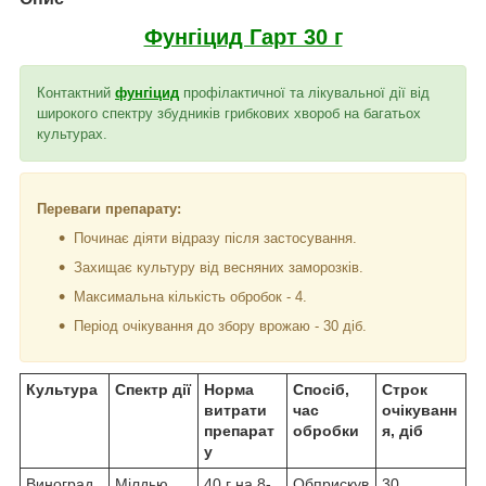
Фунгіцид Гарт 30 г
Контактний
фунгіцид
профілактичної та лікувальної дії від
широкого спектру збудників грибкових хвороб на багатьох
культурах.
Переваги препарату:
Починає діяти відразу після застосування.
Захищає культуру від весняних заморозків.
Максимальна кількість обробок - 4.
Період очікування до збору врожаю - 30 діб.
Культура
Спектр дії
Норма
Спосіб,
Строк
витрати
час
очікуванн
препарат
обробки
я, діб
у
Виноград
Мілдью
40 г на 8-
Обприскув
30