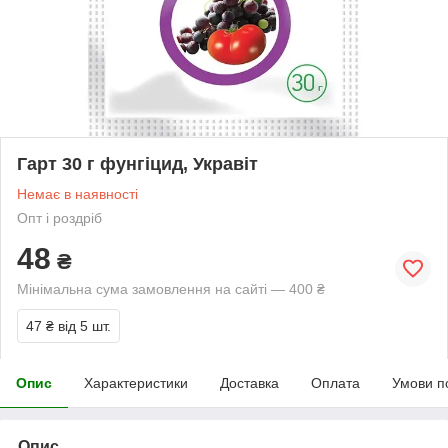
Гарт 30 г фунгіцид, Укравіт
Немає в наявності
Опт і роздріб
48
₴
Мінімальна сума замовлення на сайті — 400 ₴
47 ₴
від 5 шт.
Опис
Характеристики
Доставка
Оплата
Умови п
Опис