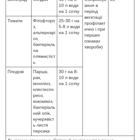
10 л води
ання в
на 1 сотку
період
вегетації
Томати
Фітофторо
25-30 г на
профілакт
з,
5-8 л води
ично і при
альтернарі
на 1 сотку
перших
оз,
ознаках
бактеріаль
хвороби)
на
плямистіст
ь
Плодові
Парша,
30 г на 8-
рак,
10 л води
моніліоз,
на 1 сотку
клястеспо
риоз,
кокомікоз,
бактеріаль
ний опік,
кучерявіст
ь листя
персика