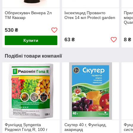
Обприскувач Венера 2л
Інсектицид Прованто
Прил
ТМ Квазар
Отек 14 мл Protect garden
мік
Quan
530
₴
63
8
₴
₴
Купити
Подібні товари компанії
Фунгіцид Syngenta
Скутер 40 г, Фунгіцид,
Фунд
Ридоміл Голд R, 100 г
акарицид
сист