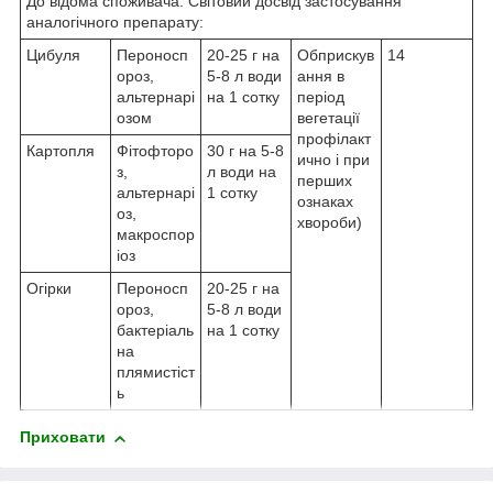
До відома споживача. Світовий досвід застосування
аналогічного препарату:
Цибуля
Пероносп
20-25 г на
Обприскув
14
ороз,
5-8 л води
ання в
альтернарі
на 1 сотку
період
озом
вегетації
профілакт
Картопля
Фітофторо
30 г на 5-8
ично і при
з,
л води на
перших
альтернарі
1 сотку
ознаках
оз,
хвороби)
макроспор
іоз
Огірки
Пероносп
20-25 г на
ороз,
5-8 л води
бактеріаль
на 1 сотку
на
плямистіст
ь
Приховати