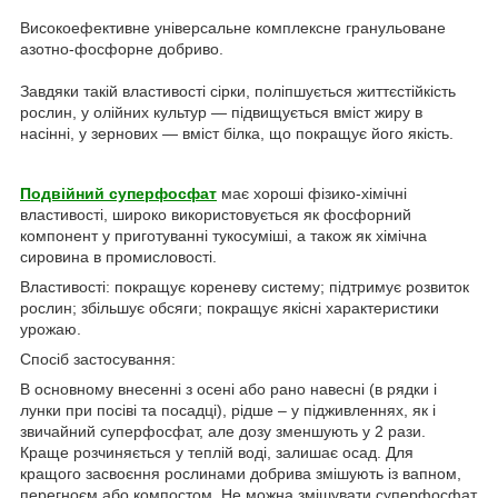
Високоефективне універсальне комплексне гранульоване
азотно-фосфорне добриво.
Завдяки такій властивості сірки, поліпшується життєстійкість
рослин, у олійних культур — підвищується вміст жиру в
насінні, у зернових — вміст білка, що покращує його якість.
Подвійний суперфосфат
має хороші фізико-хімічні
властивості, широко використовується як фосфорний
компонент у приготуванні тукосуміші, а також як хімічна
сировина в промисловості.
Властивості: покращує кореневу систему; підтримує розвиток
рослин; збільшує обсяги; покращує якісні характеристики
урожаю.
Спосіб застосування:
В основному внесенні з осені або рано навесні (в рядки і
лунки при посіві та посадці), рідше – у підживленнях, як і
звичайний суперфосфат, але дозу зменшують у 2 рази.
Краще розчиняється у теплій воді, залишає осад. Для
кращого засвоєння рослинами добрива змішують із вапном,
перегноєм або компостом. Не можна змішувати суперфосфат