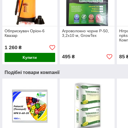
Обприскувач Оріон-6
Агроволокно чорне Р-50,
Нітр
Квазар
3,2х10 м, GrowTex
npks
Комп
1 260
₴
495
85
₴
₴
Купити
Подібні товари компанії