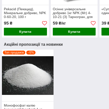
Pekacid (Пекацид),
Осіннє універсальне
«Су
Мінеральне добриво, NPK
добриво 1кг NPK (Мг) 4-
один
0-60-20, 100 г
10-21 (3) Тарногран, для
газону, для хвої, для
95
59
39
₴
₴/кг
лохини, для троянд
Siarkopol
Купити
Купити
Акційні пропозиції та новинки
Топ продажів
–5%
Монофосфат калію