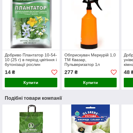
Добриво Плантатор 10-54-
Обприскувач Меркурій 1,0
Добр
10 (25 г) в період цвітіння і
ТМ Квазар,
унів
бутонізації рослин
Пульверизатор 1л
кімн
14
277
48
₴
₴
Купити
Купити
Подібні товари компанії