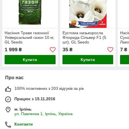
Насіння Трави газонної
Еустома низькоросла
Насі
Універсальний газон 10 кг,
Флорида Сільвер F1 (5
Сухо
GL Seeds
шт), GL Seeds
Лако
1 999
35
7
₴
₴
₴
Купити
Купити
Про нас
100% позитивних з 203 відгуків за рік
Працює з 15.11.2016
м. Ірпінь
ул. Павленка 1, Ірпінь, Україна
Контакти