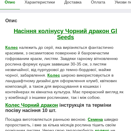
Опис
Характеристики
Доставка
Оплата
Умови п
Опис
Насіння колінусу Чорний дракон Gl
Seeds
Колес
належить до серії, яка вирізняється фантастично
красивим, з оксамитовою поверхнею й бахромчастим
гофрованим краєм, листям. Завдяки гарному вітновленню
рослина формує кущик заввишки 30-35 см, з листям
незвичайної, від пурпурової до темно-бордової, майже
чорної, забарвлення.
Колес
широко використовується в
ландшафтному дизайні для оформлення клумб, квіткових
композицій, а також для вирощування в кошиках і
контейнерах як кімнатна культура. Має прекрасний вигляд як
у комбінації з іншими рослинами, так і між собою.
Колес Чорний дракон
інструкція та терміни
посіву насіння 10 шт.
Посадка виготовляється ранньою весною.
Семена
швидко
проростають, і вже за кілька місяців рослина тішить своїм
розкішним листям. Через свою теплолюбність
колеус
не