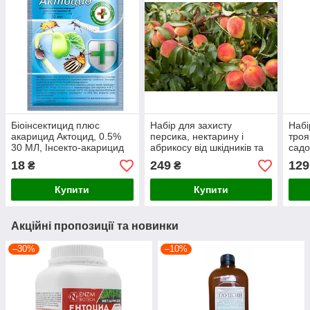
Біоінсектицид плюс
Набір для захисту
Набі
акарицид Актоцид, 0.5%
персика, нектарину і
троя
30 МЛ, Інсекто-акарицид
абрикосу від шкідників та
садо
захворювань
та з
18
249
129
₴
₴
сад
Купити
Купити
Акційні пропозиції та новинки
–30%
–10%