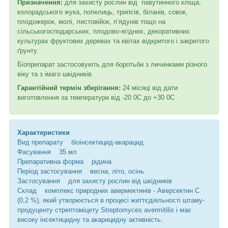
Призначення:
для захисту рослин від павутинного кліща,
колорадського жука, попелиць, трипсів, біланів, совок,
плодожерок, молі, листовійок, п’ядунів тощо на
сільськогосподарських, плодово-ягідних, декоративних
культурах фруктових деревах та квітах відкритого і закритого
ґрунту.
Біопрепарат застосовують для боротьби з личинками різного
віку та з імаго шкідників.
Гарантійний термін зберігання:
24 місяці від дати
виготовлення за температури від -20
0
C до +30
0
С
Характеристики
Вид препарату біоінсектицид-акарацид
Фасування 35 мл
Препаративна форма рідина
Період застосування весна, літо, осінь
Застосування для захисту рослин від шкідників
Склад комплекс природних авермектинів - Аверсектин С
(0,2 %), який утворюється в процесі життєдіяльності штаму-
продуценту стрептоміцету Streptomyces avermitilis і має
високу інсектицидну та акарицидну активність.