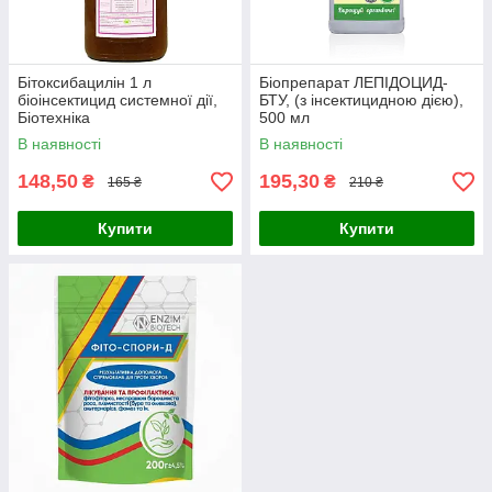
Бітоксибацилін 1 л
Біопрепарат ЛЕПІДОЦИД-
біоінсектицид системної дії,
БТУ, (з інсектицидною дією),
Біотехніка
500 мл
В наявності
В наявності
148,50
195,30
₴
₴
165 ₴
210 ₴
Купити
Купити