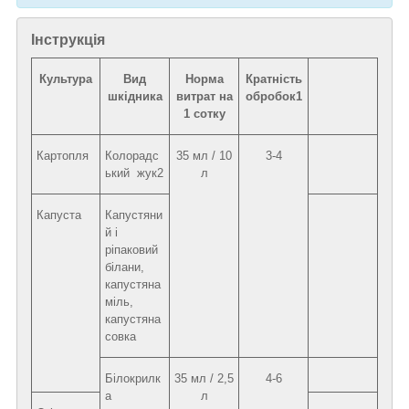
Інструкція
Культура
Вид
Норма
Кратність
шкідника
витрат на
обробок
1
1 сотку
Картопля
Колорадс
35 мл / 10
3-4
ький жук
2
л
Капуста
Капустяни
й і
ріпаковий
білани,
капустяна
міль,
капустяна
совка
Білокрилк
35 мл / 2,5
4-6
а
л