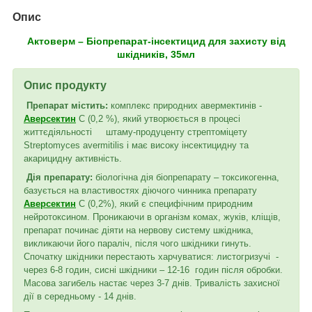
Опис
Актоверм – Біопрепарат-інсектицид для захисту від
шкідників, 35мл
Опис продукту
Препарат містить:
комплекс природних авермектинів -
Аверсектин
С (0,2 %), який утворюється в процесі
життєдіяльності штаму-продуценту стрептоміцету
Streptomyces avermitilis і має високу інсектицидну та
акарицидну активність.
Дія препарату:
біологічна дія біопрепарату – токсикогенна,
базується на властивостях діючого чинника препарату
Аверсектин
С (0,2%), який є специфічним природним
нейротоксином. Проникаючи в організм комах, жуків, кліщів,
препарат починає діяти на нервову систему шкідника,
викликаючи його параліч, після чого шкідники гинуть.
Спочатку шкідники перестають харчуватися: листогризучі -
через 6-8 годин, сисні шкідники – 12-16 годин після обробки.
Масова загибель настає через 3-7 днів. Тривалість захисної
дії в середньому - 14 днів.