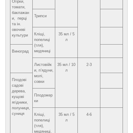
Огірки,
томати,
баклажан
Трипси
и, перці
та ін.
овочеві
Кліщі,
35 мл / 5
культури
попелиці
л
(тля),
медяниці
Виноград
Листовійк
35 мл / 10
2-3
и, п’ядуни,
л
молі,
Плодові
совки
садові
дерева,
Плодожер
кущові
ки
ягідники,
полуниця,
суниця
Кліщі,
35 мл / 5
4-6
попелиці
л
(тля),
медяниці,