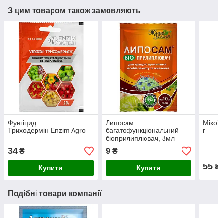
З цим товаром також замовляють
Фунгіцид
Липосам
Міко
Триходермін Enzim Agro
багатофункціональний
г
біоприлиплювач, 8мл
34
9
₴
₴
55
Купити
Купити
Подібні товари компанії