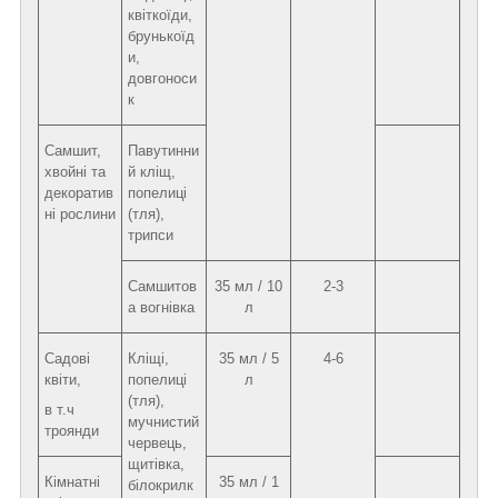
квіткоїди,
брунькоїд
и,
довгоноси
к
Самшит,
Павутинни
хвойні та
й кліщ,
декоратив
попелиці
ні рослини
(тля),
трипси
Самшитов
35 мл / 10
2-3
а вогнівка
л
Садові
Кліщі,
35 мл / 5
4-6
квіти,
попелиці
л
(тля),
в т.ч
мучнистий
троянди
червець,
щитівка,
Кімнатні
35 мл / 1
білокрилк