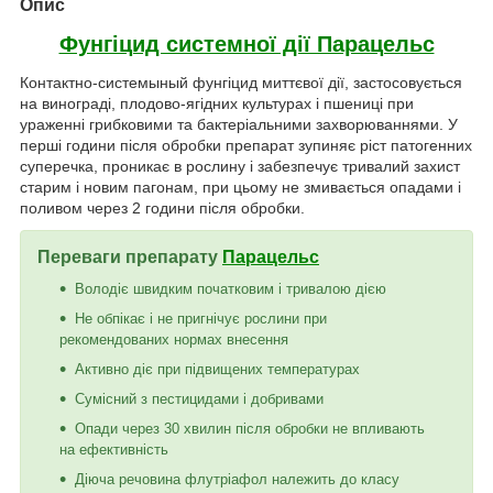
Опис
Фунгіцид системної дії Парацельс
Контактно-системыный фунгіцид миттєвої дії, застосовується
на винограді, плодово-ягідних культурах і пшениці при
ураженні грибковими та бактеріальними захворюваннями. У
перші години після обробки препарат зупиняє ріст патогенних
суперечка, проникає в рослину і забезпечує тривалий захист
старим і новим пагонам, при цьому не змивається опадами і
поливом через 2 години після обробки.
Переваги препарату
Парацельс
Володіє швидким початковим і тривалою дією
Не обпікає і не пригнічує рослини при
рекомендованих нормах внесення
Активно діє при підвищених температурах
Сумісний з пестицидами і добривами
Опади через 30 хвилин після обробки не впливають
на ефективність
Діюча речовина флутріафол належить до класу