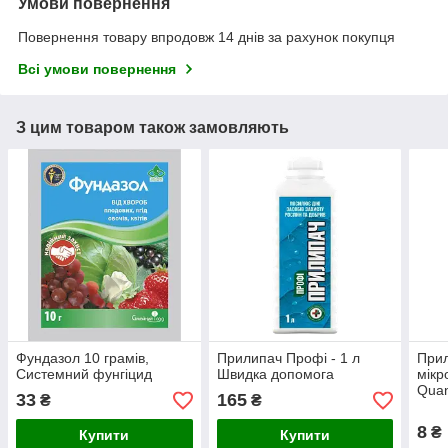
Умови повернення
Повернення товару впродовж 14 днів за рахунок покупця
Всі умови повернення
З цим товаром також замовляють
Фундазол 10 грамів,
Прилипач Профі - 1 л
Прил
Системний фунгіцид
Швидка допомога
мік
Quan
33
165
₴
₴
8
₴
Купити
Купити