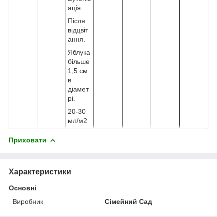
ація.
Після
відцвіт
ання.
Яблука
більше
1,5 см
в
діамет
рі.
20-30
мл/м2
Приховати
Характеристики
Основні
Виробник
Сімейний Сад