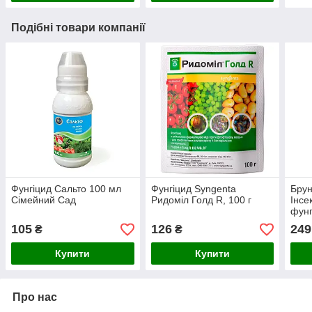
Подібні товари компанії
Фунгіцид Сальто 100 мл
Фунгіцид Syngenta
Брун
Сімейний Сад
Ридоміл Голд R, 100 г
Інсе
фунг
105
126
249
₴
₴
Купити
Купити
Про нас