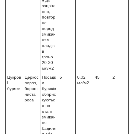
я до
зацвіта
ння,
повтор
не
перед
змикан
ням
плодів
в
гроно.
20-30
мл/м2
Цукров
Церкос
Посадк
5
0,02
45
2
і
пороз,
и
мл/м2
буряки
борош
буряків
ниста
обприс
роса
куютьс
я на
етапі
змикан
ня
бадилл