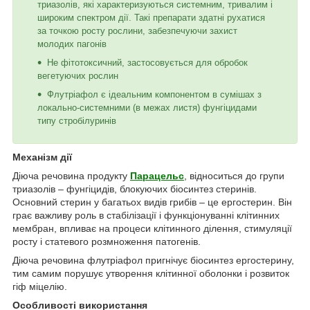
триазолів, які характеризуються системним, тривалим і
широким спектром дії. Такі препарати здатні рухатися
за точкою росту рослини, забезпечуючи захист
молодих пагонів
Не фітотоксичний, застосовується для обробок
вегетуючих рослин
Флутріафол є ідеальним компонентом в сумішах з
локально-системними (в межах листя) фунгіцидами
типу стробілуринів
Механізм дії
Діюча речовина продукту
Парацельс
, відноситься до групи
триазолів – фунгіцидів, блокуючих біосинтез стеринів.
Основний стерин у багатьох видів грибів – це ергостерин. Він
грає важливу роль в стабілізації і функціонуванні клітинних
мембран, впливає на процеси клітинного ділення, стимуляції
росту і статевого розмноження патогенів.
Діюча речовина флутріафол пригнічує біосинтез ергостерину,
тим самим порушує утворення клітинної оболонки і розвиток
гіф міцелію.
Особливості використання