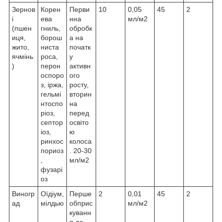
Зернов
Корен
Перви
10
0,05
45
2
і
ева
нна
мл/м2
(пшен
гниль,
обробк
иця,
борош
а на
жито,
ниста
початк
ячмінь
роса,
у
)
перон
активн
оспоро
ого
з, іржа,
росту,
гельмі
вторин
нтоспо
на
ріоз,
перед
септор
освіто
іоз,
ю
ринхос
колоса
пориоз
. 20-30
,
мл/м2
фузарі
оз
Виногр
Оїдіум,
Перше
2
0,01
45
2
ад
мілдью
обприс
мл/м2
куванн