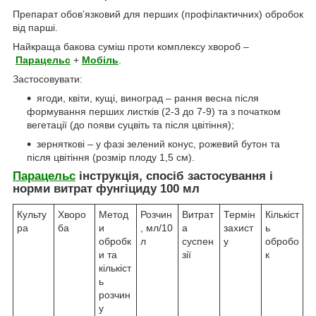
Препарат обов’язковий для перших (профілактичних) обробок
від парші.
Найкраща бакова суміш проти комплексу хвороб –
Парацельс
+
Мобіль
.
Застосовувати:
ягоди, квіти, кущі, виноград – рання весна після
формування перших листків (2-3 до 7-9) та з початком
вегетації (до появи суцвіть та після цвітіння);
зерняткові – у фазі зелений конус, рожевий бутон та
після цвітіння (розмір плоду 1,5 см).
Парацельс
інструкція, спосіб застосування і
норми витрат фунгіциду 100 мл
Культу
Хворо
Метод
Розчин
Витрат
Термін
Кількіст
ра
ба
и
, мл/10
а
захист
ь
обробк
л
суспен
у
обробо
и та
зії
к
кількіст
ь
розчин
у