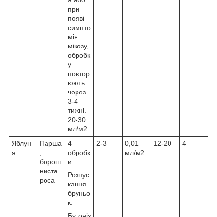
я або
при
появі
симпто
мів
мікозу,
обробк
у
повтор
юють
через
3-4
тижні.
20-30
мл/м2
Яблун
Парша
4
2-3
0,01
12-20
4
я
,
обробк
мл/м2
борош
и:
ниста
Розпус
роса
кання
бруньо
к.
Бутоніз