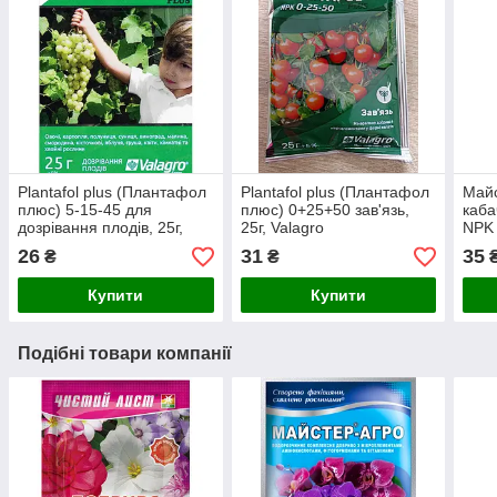
Plantafol plus (Плантафол
Plantafol plus (Плантафол
Майс
плюс) 5-15-45 для
плюс) 0+25+50 зав'язь,
каба
дозрівання плодів, 25г,
25г, Valagro
NPK 
Valagro
26
31
35
₴
₴
Купити
Купити
Подібні товари компанії