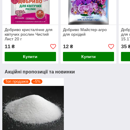
Добриво кристалічне для
Добриво Майстер-агро
Добр
квітучих рослин Чистий
для орхідей
для 
Лист 20 г
15.1
11
12
35
₴
₴
Купити
Купити
Акційні пропозиції та новинки
Топ продажів
–5%