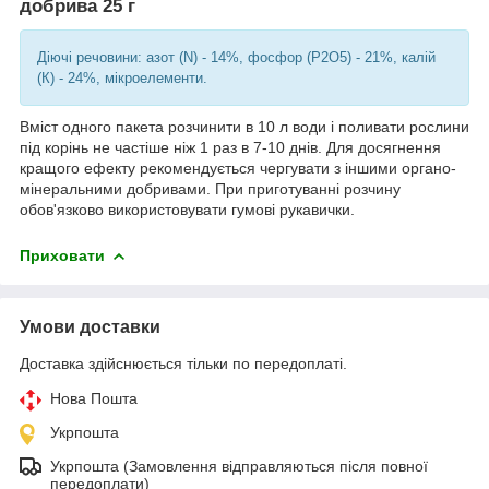
добрива 25 г
Діючі речовини: азот (N) - 14%, фосфор (P
2
O
5
)
- 21%, калій
(К) - 24%, мікроелементи.
Вміст одного пакета розчинити в 10 л води і поливати рослини
під корінь не частіше ніж 1 раз в 7-10 днів. Для досягнення
кращого ефекту рекомендується чергувати з іншими органо-
мінеральними добривами. При приготуванні розчину
обов'язково використовувати гумові рукавички.
Приховати
Умови доставки
Доставка здійснюється тільки по передоплаті.
Нова Пошта
Укрпошта
Укрпошта (Замовлення відправляються після повної
передоплати)