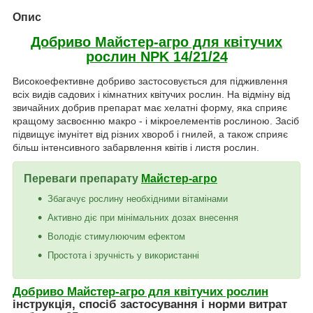
Опис
Добриво Майстер-агро для квітучих
рослин NPK 14/21/24
Високоефективне добриво застосовується для підживлення
всіх видів садових і кімнатних квітучих рослин. На відміну від
звичайних добрив препарат має хелатні форму, яка сприяє
кращому засвоєнню макро - і мікроелементів рослиною. Засіб
підвищує імунітет від різних хвороб і гнилей, а також сприяє
більш інтенсивного забарвлення квітів і листя рослин.
Переваги препарату
Майстер-агро
Збагачує рослину необхідними вітамінами
Активно діє при мінімальних дозах внесення
Володіє стимулюючим ефектом
Простота і зручність у використанні
Добриво Майстер-агро для квітучих рослин
інструкція, спосіб застосування і норми витрат