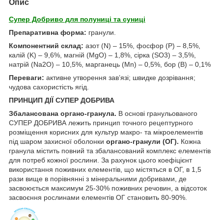
Опис
Супер Добриво для полуниці та суниці
Препаративна форма:
гранули.
Компонентний склад:
азот (N) – 15%, фосфор (P) – 8,5%,
калій (K) – 9,6%, магній (MgO) – 1,8%, сірка (SO3) – 3,5%,
натрій (Na2O) – 10,5%, марганець (Mn) – 0,5%, бор (B) – 0,1%
Переваги
:
активне утворення зав’язі; швидке дозрівання;
чудова сахористість ягід.
ПРИНЦИП ДІЇ СУПЕР ДОБРИВА
Збалансована органо-гранула.
В основі гранульованого
СУПЕР ДОБРИВА лежить принцип точного рецептурного
розміщення корисних для культур макро- та мікроелементів
під шаром захисної оболонки
органо-гранули (ОГ).
Кожна
гранула містить повний та збалансований комплекс елементів
для потреб кожної рослини. За рахунок цього коефіцієнт
використання поживних елементів, що містяться в ОГ, в 1,5
рази вище в порівнянні з мінеральними добривами, де
засвоюється максимум 25-30% поживних речовин, а відсоток
засвоєння рослинами елементів ОГ становить 80-90%.