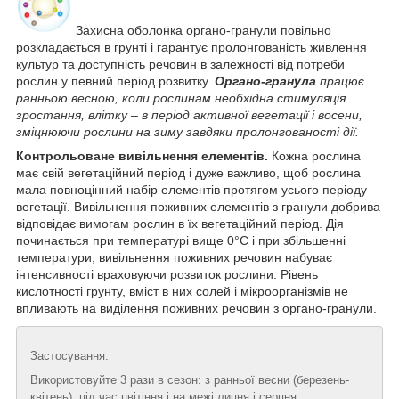
Захисна оболонка органо-гранули повільно
розкладається в грунті і гарантує пролонгованість живлення
культур та доступність речовин в залежності від потреби
рослин у певний період розвитку.
Органо-гранула
працює
ранньою весною, коли рослинам необхідна стимуляція
зростання, влітку – в період активної вегетації і восени,
зміцнюючи рослини на зиму завдяки пролонгованості дії.
Контрольоване вивільнення елементів.
Кожна рослина
має свій вегетаційний період і дуже важливо, щоб рослина
мала повноцінний набір елементів протягом усього періоду
вегетації. Вивільнення поживних елементів з гранули добрива
відповідає вимогам рослин в їх вегетаційний період. Дія
починається при температурі вище 0°С і при збільшенні
температури, вивільнення поживних речовин набуває
інтенсивності враховуючи розвиток рослини. Рівень
кислотності грунту, вміст в них солей і мікроорганізмів не
впливають на виділення поживних речовин з органо-гранули.
Застосування:
Використовуйте 3 рази в сезон: з ранньої весни (березень-
квітень), під час цвітіння і на межі липня і серпня.