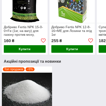
Добриво Fertis NPK 15-0-
Добриво Fertis NPK 12-8-
Супе
0+Fe (1кг, на вагу) для
16+ME для Лохини та ягід
троя
газону против моху,
1кг
квіті
Комплексне мінеральне
160
255
182
₴
₴
Азот + Залізо
Купити
Купити
Акційні пропозиції та новинки
Топ продажів
–5%