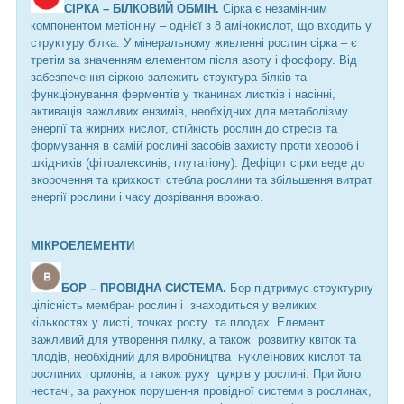
СІРКА – БІЛКОВИЙ ОБМІН.
Сірка є незамінним
компонентом метіоніну – однієї з 8 амінокислот, що входить у
структуру білка. У мінеральному живленні рослин сірка – є
третім за значенням елементом після азоту і фосфору. Від
забезпечення сіркою залежить структура білків та
функціонування ферментів у тканинах листків і насінні,
активація важливих ензимів, необхідних для метаболізму
енергії та жирних кислот, стійкість рослин до стресів та
формування в самій рослині засобів захисту проти хвороб і
шкідників (фітоалексинів, глутатіону). Дефіцит сірки веде до
вкорочення та крихкості стебла рослини та збільшення витрат
енергії рослини і часу дозрівання врожаю.
МІКРОЕЛЕМЕНТИ
БОР – ПРОВІДНА СИСТЕМА.
Бор підтримує структурну
цілісність мембран рослин і знаходиться у великих
кількостях у листі, точках росту та плодах. Елемент
важливий для утворення пилку, а також розвитку квіток та
плодів, необхідний для виробництва нуклеїнових кислот та
рослиних гормонів, а також руху цукрів у рослині. При його
нестачі, за рахунок порушення провідної системи в рослинах,