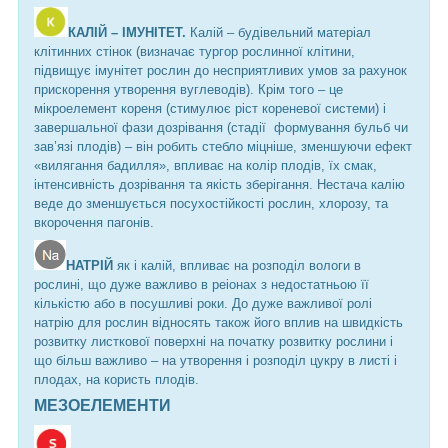
КАЛІЙ – ІМУНІТЕТ.
Калій – будівельний матеріал
клітинних стінок (визначає тургор рослинної клітини,
підвищує імунітет рослин до несприятливих умов за рахунок
прискорення утворення вуглеводів). Крім того – це
мікроелемент кореня (стимулює ріст кореневої системи) і
завершальної фази дозрівання (стадії формування бульб чи
зав’язі плодів) – він робить стебло міцніше, зменшуючи ефект
«вилягання бадилля», впливає на колір плодів, їх смак,
інтенсивність дозрівання та якість зберігання. Нестача калію
веде до зменшується посухостійкості рослин, хлорозу, та
вкорочення пагонів.
НАТРІЙ
як і калій, впливає на розподіл вологи в
рослині, що дуже важливо в реіонах з недостатньою її
кількістю або в посушливі роки. До дуже важливої ролі
натрію для рослин відносять також його вплив на швидкість
розвитку листкової поверхні на початку розвитку рослини і
що більш важливо – на утворення і розподіл цукру в листі і
плодах, на користь плодів.
МЕЗОЕЛЕМЕНТИ