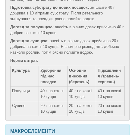
Підготовка субстрату до нових посадок:
змішайте 40 г
добрива з 10 літрами субстрату. Після ретельного
змішування та посадки, рясно полийте водою.
Догляд за полуницею:
внесіть в рівних дозах приблизно 40 г
добрив на кожні 10 кущів.
Догляд за суницею:
внесіть в рівних дозах приблизно 20 г
добрива на кожні 10 кущів. Рівномірно розподіліть добриво
навколо рослин, потім рясно полийте водою.
Норма витрат:
Культура
Удобрення
Основне
Підживленн
під час
внесення
я (травень-
посадки
(березень)
серпень)
Полуниця
40 г на кожні
40 г на кожні
40 г на кожні
10 кущів
10 кущів
10 кущів
Суниця
20 г на кожні
20 г на кожні
20 г на кожні
10 кущів
10 кущів
10 кущів
МАКРОЕЛЕМЕНТИ