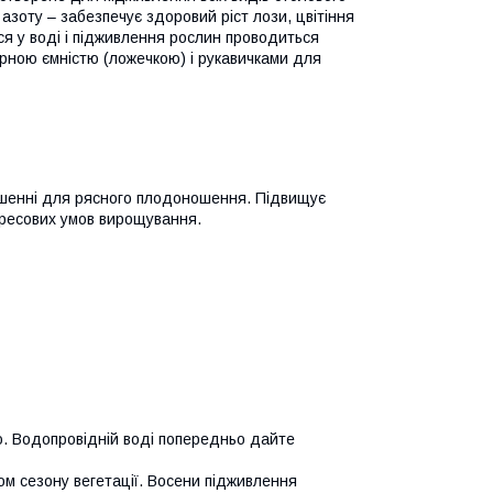
зоту – забезпечує здоровий ріст лози, цвітіння
я у воді і підживлення рослин проводиться
рною ємністю (ложечкою) і рукавичками для
ошенні для рясного плодоношення. Підвищує
тресових умов вирощування.
ою. Водопровідній воді попередньо дайте
м сезону вегетації. Восени підживлення