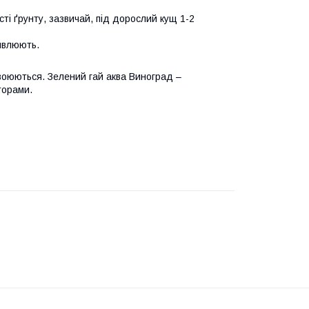
ті ґрунту, зазвичай, під дорослий кущ 1-2
ивлюють.
оюються. Зелений гай аква Виноград –
торами.