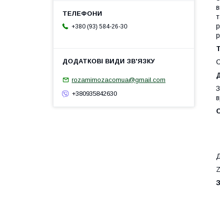
в
т
р
+380 (93) 584-26-30
р
Т
С
Д
rozamimozacomua@gmail.com
З
+380935842630
в
Д
Z