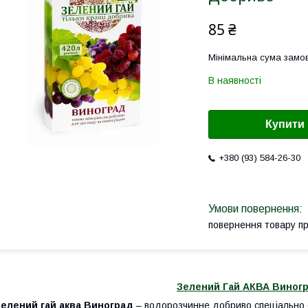
85 ₴
Мінімальна сума замов
В наявності
Купити
+380 (93) 584-26-30
повернення товару п
Зелений Гай АКВА Виногр
Зелений гай аква Виноград
– водорозчинне добриво спеціально с