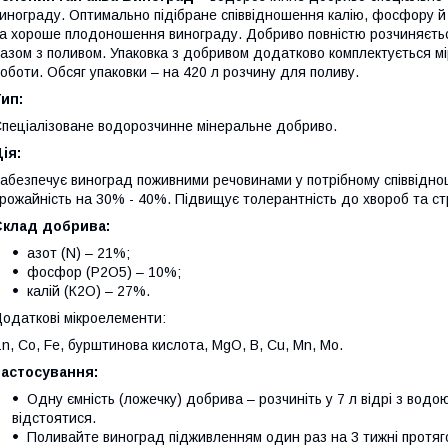
инограду. Оптимально підібране співвідношення калію, фосфору й а
а хороше плодоношення винограду. Добриво повністю розчиняєтьс
азом з поливом. Упаковка з добривом додатково комплектується мі
оботи. Обсяг упаковки – на 420 л розчину для поливу.
ип:
пеціалізоване водорозчинне мінеральне добриво.
ія:
абезпечує виноград поживними речовинами у потрібному співвідн
рожайність на 30% - 40%. Підвищує толерантність до хвороб та с
Склад добрива:
азот (N) – 21%;
фосфор (P2О5) – 10%;
калій (К2О) – 27%.
одаткові мікроелементи:
n, Co, Fe, бурштинова кислота, MgO, B, Cu, Mn, Mo.
Застосування:
Одну ємність (ложечку) добрива – розчиніть у 7 л відрі з вод
відстоятися.
Поливайте виноград підживленням один раз на 3 тижні протяго