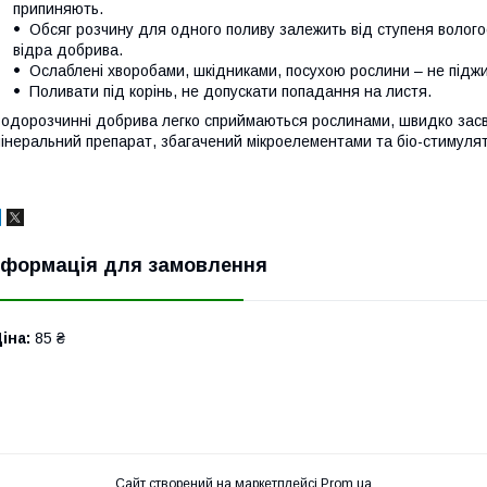
припиняють.
Обсяг розчину для одного поливу залежить від ступеня вологос
відра добрива.
Ослаблені хворобами, шкідниками, посухою рослини – не підж
Поливати під корінь, не допускати попадання на листя.
одорозчинні добрива легко сприймаються рослинами, швидко засв
інеральний препарат, збагачений мікроелементами та біо-стимуля
нформація для замовлення
іна:
85 ₴
Сайт створений на маркетплейсі
Prom.ua