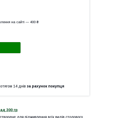
лення на сайті — 400 ₴
ротягом 14 днів
за рахунок покупця
ад 300 гр
творене для підживлення всіх видів столового