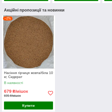
Акційні пропозиції та новинки
–2%
Насіння гірчиця жовта/біла 10
кг, Сидерат
В наявності
679
₴/мішок
695 ₴/мішок
Купити