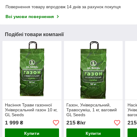
Повернення товару впродовж 14 днів за рахунок покупця
Всі умови повернення
Подібні товари компанії
Насіння Трави газонної
Газон, Універсальний,
Насі
Універсальний газон 10 кг,
Травосуміш, 1 кг, ваговий
Унів
GL Seeds
GL Seeds
ваго
1 999
215
215
₴
₴/кг
Купити
Купити