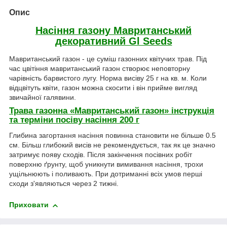
Опис
Насіння газону Мавританський
декоративний Gl Seeds
Мавританський газон - це суміш газонних квітучих трав. Під
час цвітіння мавританський газон створює неповторну
чарівність барвистого лугу. Норма висіву 25 г на кв. м. Коли
відцвітуть квіти, газон можна скосити і він прийме вигляд
звичайної галявини.
Трава газонна «Мавританський газон» інструкція
та терміни посіву насіння 200 г
Глибина загортання насіння повинна становити не більше 0.5
см. Більш глибокий висів не рекомендується, так як це значно
затримує появу сходів. Після закінчення посівних робіт
поверхню ґрунту, щоб уникнути вимивання насіння, трохи
ущільнюють і поливають. При дотриманні всіх умов перші
сходи з'являються через 2 тижні.
Приховати