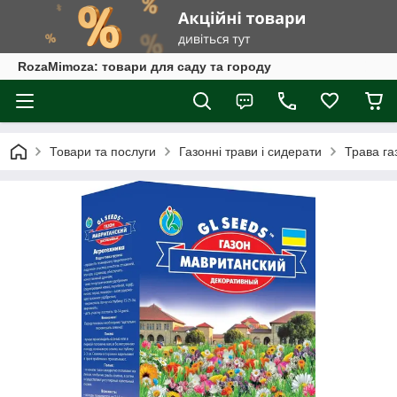
RozaMimoza: товари для саду та городу
Товари та послуги
Газонні трави і сидерати
Трава га