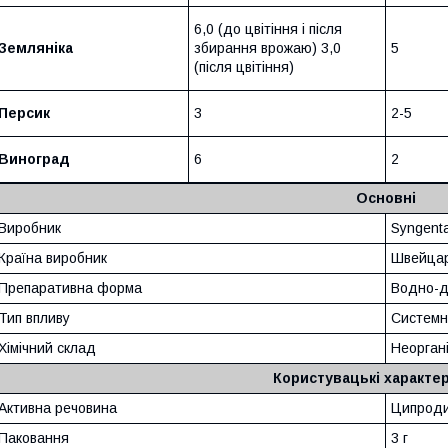
6,0 (до цвітіння і після
Земляніка
збирання врожаю) 3,0
5
(після цвітіння)
Персик
3
2-5
Виноград
6
2
Основні
Виробник
Syngent
Країна виробник
Швейцар
Препаративна форма
Водно-д
Тип впливу
Системн
Хімічний склад
Неоргані
Користувацькі характе
Активна речовина
Ципродин
Паковання
3 г