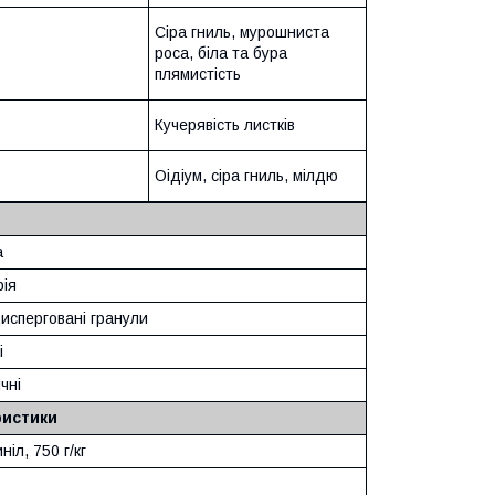
Сіра гниль, мурошниста
роса, біла та бура
плямистість
Кучерявість листків
Оідіум, сіра гниль, мілдю
a
ія
исперговані гранули
і
чні
ристики
іл, 750 г/кг