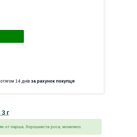
ротягом 14 днів
за рахунок покупця
3 г
 як-от парша, борошниста роса, монилиоз.