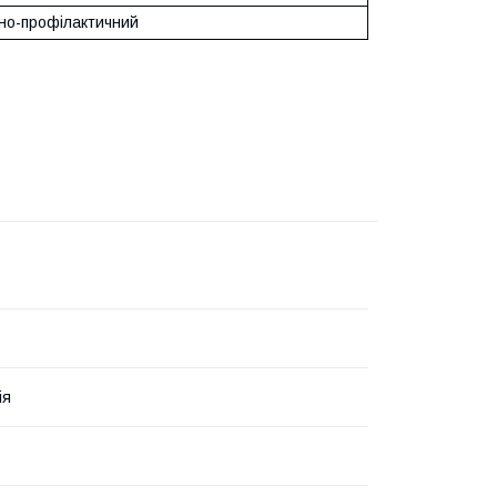
ьно-профілактичний
ія