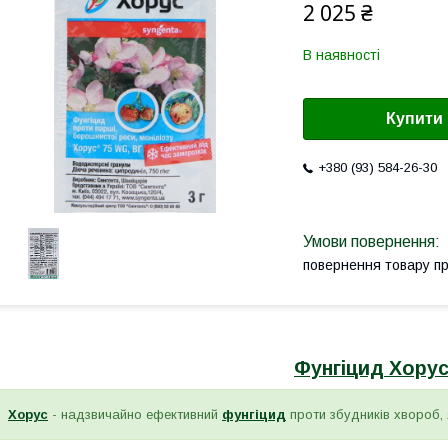
2 025 ₴
В наявності
Купити
+380 (93) 584-26-30
повернення товару п
Фунгіцид Хорус 
Хорус
- надзвичайно ефективний
фунгіцид
проти збудників хвороб,