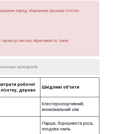
искування перед збиранням врожаю істотно
 гарантує високу ефективність таких
оксичних препаратів.
витрати робочої
Шкідливі об'єкти
 л/сотку, дерево
Клестероспортивний,
монилиальний опік
Парша, борошниста роса,
плодова гниль