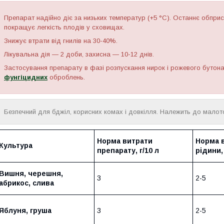
Препарат надійно діє за низьких температур (+5 °C). Останнє обпр
покращує легкість плодів у сховищах.
Знижує втрати від гнилів на 30-40%.
Лікувальна дія — 2 доби, захисна — 10-12 днів.
Застосування препарату в фазі розпускання нирок і рожевого бутона
фунгіцидних
оброблень.
Безпечний для бджіл, корисних комах і довкілля. Належить до малот
Норма витрати
Норма 
Культура
препарату, г/10 л
рідини,
Вишня, черешня,
3
2-5
абрикос, слива
Яблуня, груша
3
2-5