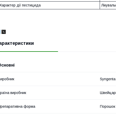
Характер дії пестицида
Лікувал
арактеристики
Основні
иробник
Syngenta
раїна виробник
Швейцар
репаративна форма
Порошок