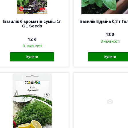
Базилiк 6 ароматiв суміш 1г
Базилік Едвіна 0,3 г Г
GL Seeds
18 ₴
12 ₴
В наявності
В наявності
Купити
Купити