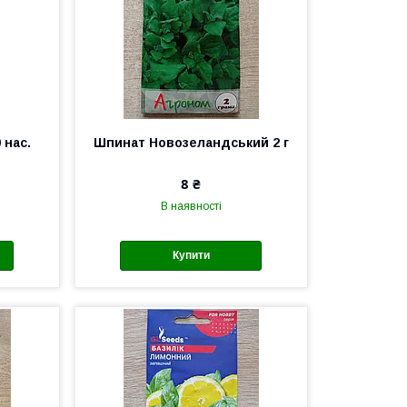
 нас.
Шпинат Новозеландський 2 г
8 ₴
В наявності
Купити