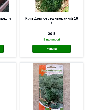
оландія
Кріп Ділл середньоранній 10
г
20 ₴
В наявності
Купити