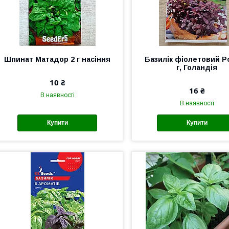
Шпинат Матадор 2 г насіння
Базилік фіолетовий Ро
г, Голандія
10 ₴
16 ₴
В наявності
В наявності
Купити
Купити