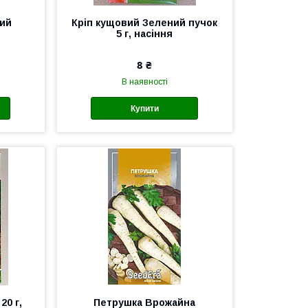
вий
Кріп кущовий Зелений пучок
5 г, насіння
8 ₴
В наявності
Купити
20 г,
Петрушка Врожайна